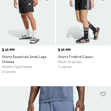
Precio
$ 49.999
Precio
$ 69.999
Shorts Essentials Small Logo
Shorts Firebird Classic
Chelsea
Mujer Originals
Hombre Sportswear
2 colores
2 colores
Añ