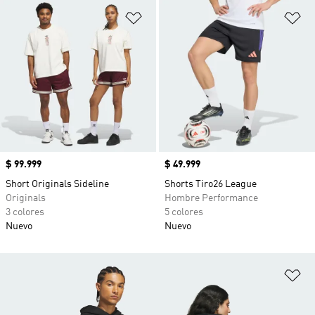
Añadir a la lista de deseos
Añ
Precio
$ 99.999
Precio
$ 49.999
Short Originals Sideline
Shorts Tiro26 League
Originals
Hombre Performance
3 colores
5 colores
Nuevo
Nuevo
Añ