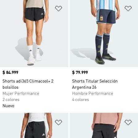
Añadir a la lista de deseos
Añ
Precio
$ 84.999
Precio
$ 79.999
Shorts adi365 Climacool+ 2
Shorts Titular Selección
bolsillos
Argentina 26
Mujer Performance
Hombre Performance
2 colores
4 colores
Nuevo
Añadir a la lista de deseos
Añ