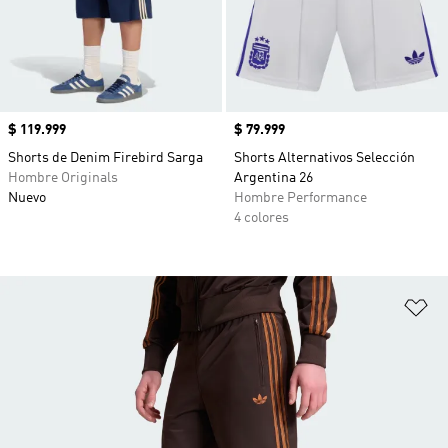
Precio
$ 119.999
Precio
$ 79.999
Shorts de Denim Firebird Sarga
Shorts Alternativos Selección
Hombre Originals
Argentina 26
Nuevo
Hombre Performance
4 colores
Añ