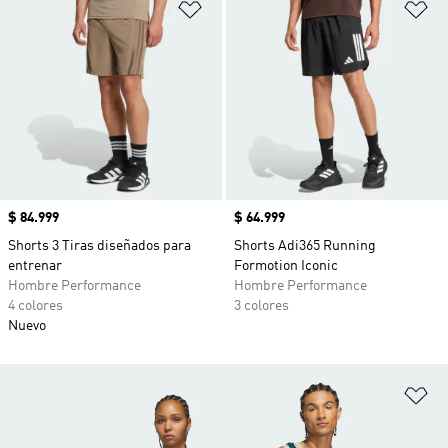
Añadir a la lista de deseos
Añ
Precio
$ 84.999
Precio
$ 64.999
Shorts 3 Tiras diseñados para
Shorts Adi365 Running
entrenar
Formotion Iconic
Hombre Performance
Hombre Performance
4 colores
3 colores
Nuevo
Añ