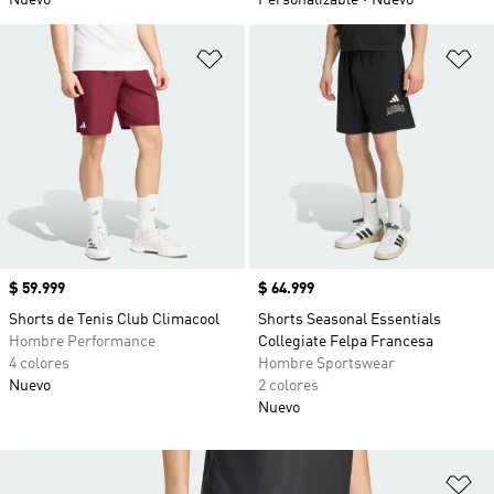
Nuevo
Personalizable
Nuevo
Añadir a la lista de deseos
Añ
Precio
$ 59.999
Precio
$ 64.999
Shorts de Tenis Club Climacool
Shorts Seasonal Essentials
Hombre Performance
Collegiate Felpa Francesa
4 colores
Hombre Sportswear
Nuevo
2 colores
Nuevo
Añ