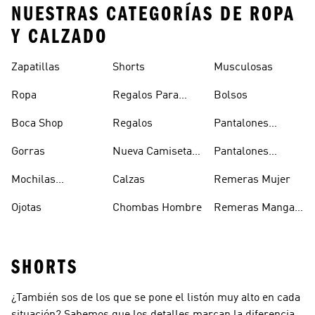
NUESTRAS CATEGORÍAS DE ROPA
Y CALZADO
Zapatillas
Shorts
Musculosas
Ropa
Regalos Para
Bolsos
Hombres
Boca Shop
Regalos
Pantalones
Deportivos
Gorras
Nueva Camiseta
Pantalones
Hombre
De Argentina
Hombre
Mochilas
Calzas
Remeras Mujer
Escolares
Ojotas
Chombas Hombre
Remeras Manga
Larga Mujer
SHORTS
¿También sos de los que se pone el listón muy alto en cada