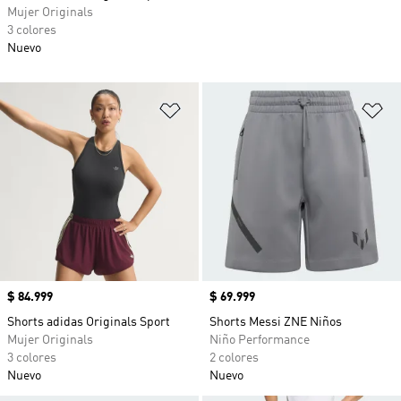
Mujer Originals
3 colores
Nuevo
Añadir a la lista de deseos
Añ
Precio
$ 84.999
Precio
$ 69.999
Shorts adidas Originals Sport
Shorts Messi ZNE Niños
Mujer Originals
Niño Performance
3 colores
2 colores
Nuevo
Nuevo