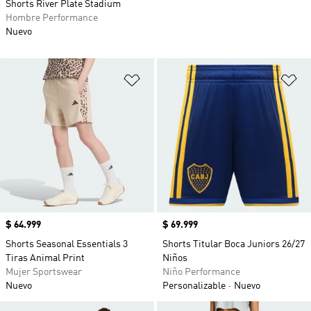
Shorts River Plate Stadium
Hombre Performance
Nuevo
Añadir a la lista de deseos
Añ
Precio
$ 64.999
Precio
$ 69.999
Shorts Seasonal Essentials 3
Shorts Titular Boca Juniors 26/27
Tiras Animal Print
Niños
Mujer Sportswear
Niño Performance
Nuevo
Personalizable
Nuevo