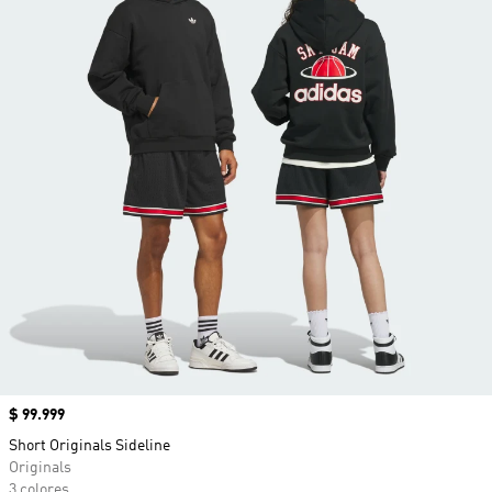
Precio
$ 99.999
Short Originals Sideline
Originals
3 colores