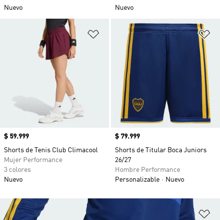
Nuevo
Nuevo
Añadir a la lista de deseos
Añ
Precio
$ 59.999
Precio
$ 79.999
Shorts de Tenis Club Climacool
Shorts de Titular Boca Juniors
Mujer Performance
26/27
3 colores
Hombre Performance
Nuevo
Personalizable
Nuevo
Añ