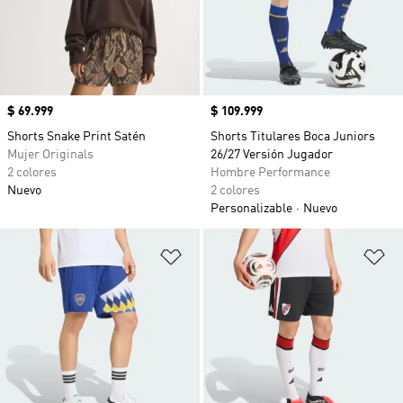
Precio
$ 69.999
Precio
$ 109.999
Shorts Snake Print Satén
Shorts Titulares Boca Juniors
Mujer Originals
26/27 Versión Jugador
2 colores
Hombre Performance
Nuevo
2 colores
Personalizable
Nuevo
Añadir a la lista de deseos
Añ