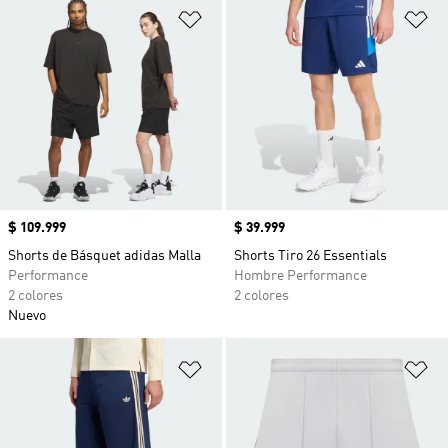
Añadir a la lista de deseos
Añ
Precio
$ 109.999
Precio
$ 39.999
Shorts de Básquet adidas Malla
Shorts Tiro 26 Essentials
Performance
Hombre Performance
2 colores
2 colores
Nuevo
Añadir a la lista de deseos
Añ