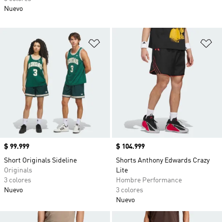
Nuevo
Añadir a la lista de deseos
Añ
Precio
$ 99.999
Precio
$ 104.999
Short Originals Sideline
Shorts Anthony Edwards Crazy
Originals
Lite
3 colores
Hombre Performance
Nuevo
3 colores
Nuevo