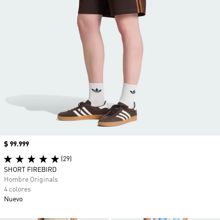
Precio
$ 99.999
(29)
SHORT FIREBIRD
Hombre Originals
4 colores
Nuevo