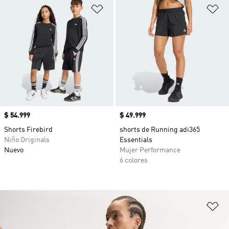
Añadir a la lista de deseos
Añ
Precio
$ 54.999
Precio
$ 49.999
Shorts Firebird
shorts de Running adi365
Niño Originals
Essentials
Nuevo
Mujer Performance
6 colores
Añ