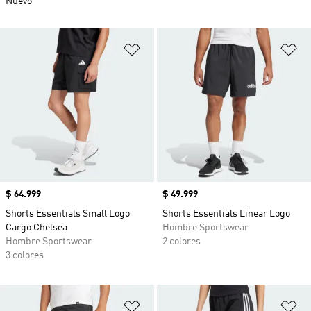
Nuevo
Añadir a la lista de deseos
Añ
Precio
$ 64.999
Precio
$ 49.999
Shorts Essentials Small Logo
Shorts Essentials Linear Logo
Cargo Chelsea
Hombre Sportswear
Hombre Sportswear
2 colores
3 colores
Añadir a la lista de deseos
Añ