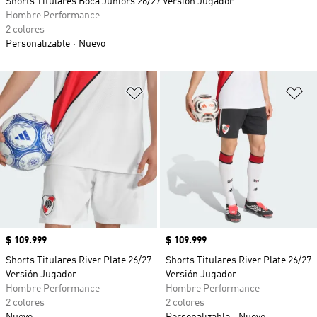
Shorts Titulares Boca Juniors 26/27 Versión Jugador
Hombre Performance
2 colores
Personalizable
Nuevo
Añadir a la lista de deseos
Añ
Precio
$ 109.999
Precio
$ 109.999
Shorts Titulares River Plate 26/27
Shorts Titulares River Plate 26/27
Versión Jugador
Versión Jugador
Hombre Performance
Hombre Performance
2 colores
2 colores