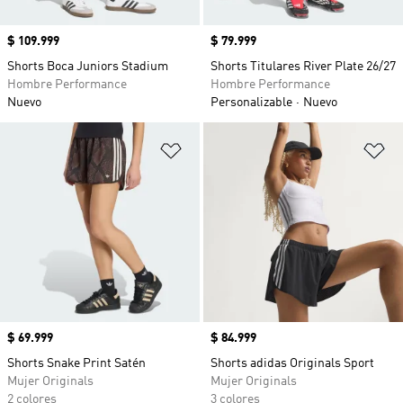
Precio
$ 109.999
Precio
$ 79.999
Shorts Boca Juniors Stadium
Shorts Titulares River Plate 26/27
Hombre Performance
Hombre Performance
Nuevo
Personalizable
Nuevo
Añadir a la lista de deseos
Añ
Precio
$ 69.999
Precio
$ 84.999
Shorts Snake Print Satén
Shorts adidas Originals Sport
Mujer Originals
Mujer Originals
2 colores
3 colores