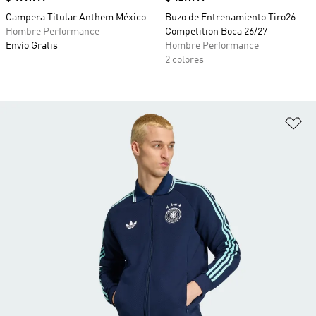
Campera Titular Anthem México
Buzo de Entrenamiento Tiro26
Hombre Performance
Competition Boca 26/27
Envío Gratis
Hombre Performance
2 colores
Añ