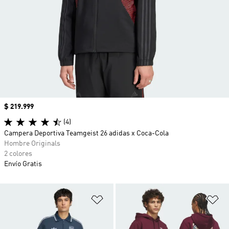
Precio
$ 219.999
(4)
Campera Deportiva Teamgeist 26 adidas x Coca-Cola
Hombre Originals
2 colores
Envío Gratis
Añadir a la lista de deseos
Añ