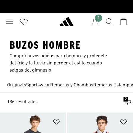
1
BUZOS HOMBRE
Comprá buzos adidas para hombre y protegete
del frío y la lluvia sin perder el estilo cuando
salgas del gimnasio
Originals
Sportswear
Remeras y Chombas
Remeras Estampa
2
186 resultados
Añadir a la lista de deseos
Añ