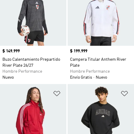
Precio
$ 149.999
Precio
$ 199.999
Buzo Calentamiento Prepartido
Campera Titular Anthem River
River Plate 26/27
Plate
Hombre Performance
Hombre Performance
Nuevo
Envío Gratis
Nuevo
Añadir a la lista de deseos
Añ