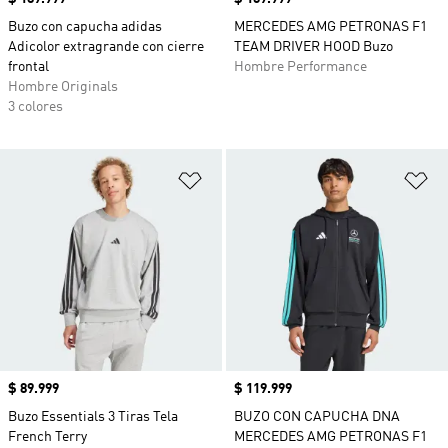
Buzo con capucha adidas
MERCEDES AMG PETRONAS F1
Adicolor extragrande con cierre
TEAM DRIVER HOOD Buzo
frontal
Hombre Performance
Hombre Originals
3 colores
Añadir a la lista de deseos
Añ
Precio
$ 89.999
Precio
$ 119.999
Buzo Essentials 3 Tiras Tela
BUZO CON CAPUCHA DNA
French Terry
MERCEDES AMG PETRONAS F1