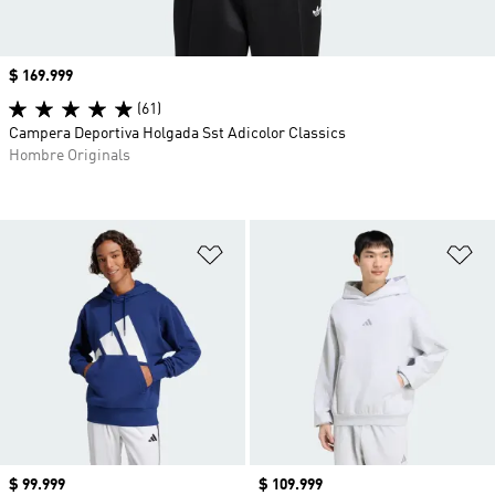
Precio
$ 169.999
(61)
Campera Deportiva Holgada Sst Adicolor Classics
Hombre Originals
Añadir a la lista de deseos
Añ
Precio
$ 99.999
Precio
$ 109.999