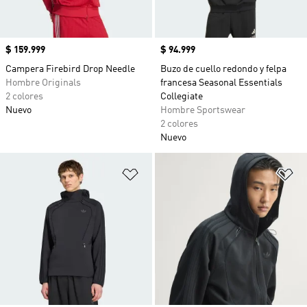
Precio
$ 159.999
Precio
$ 94.999
Campera Firebird Drop Needle
Buzo de cuello redondo y felpa
Hombre Originals
francesa Seasonal Essentials
2 colores
Collegiate
Nuevo
Hombre Sportswear
2 colores
Nuevo
Añadir a la lista de deseos
Añ