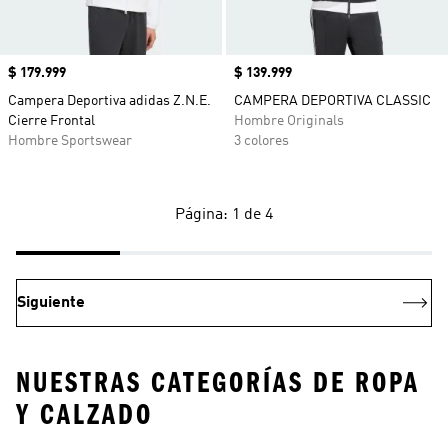
Precio
$ 179.999
Precio
$ 139.999
Campera Deportiva adidas Z.N.E.
CAMPERA DEPORTIVA CLASSIC
Cierre Frontal
Hombre Originals
Hombre Sportswear
3 colores
Página: 1 de 4
Siguiente
NUESTRAS CATEGORÍAS DE ROPA
Y CALZADO