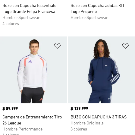
Buzo con Capucha Essentials
Buzo con Capucha adidas KIT
Logo Grande Felpa Francesa
Logo Pequeño
Hombre Sportswear
Hombre Sportswear
4 colores
Añadir a la lista de deseos
Añ
Precio
$ 89.999
Precio
$ 139.999
Campera de Entrenamiento Tiro
BUZO CON CAPUCHA 3 TIRAS
26 League
Hombre Originals
Hombre Performance
3 colores