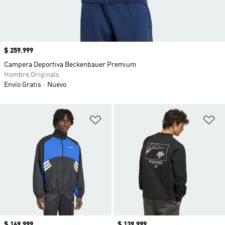
Precio
$ 259.999
Campera Deportiva Beckenbauer Premium
Hombre Originals
Envío Gratis
Nuevo
Añadir a la lista de deseos
Añ
Precio
$ 169.999
Precio
$ 139.999