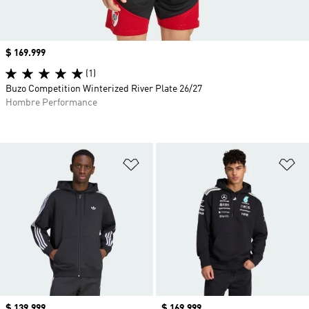
Precio
$ 169.999
(1)
Buzo Competition Winterized River Plate 26/27
Hombre Performance
Añadir a la lista de deseos
Añ
Precio
$ 139.999
Precio
$ 169.999