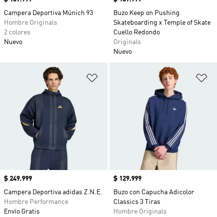
Campera Deportiva Múnich 93
Buzo Keep on Pushing
Hombre Originals
Skateboarding x Temple of Skate
2 colores
Cuello Redondo
Nuevo
Originals
Nuevo
Añadir a la lista de deseos
Añ
Precio
$ 249.999
Precio
$ 129.999
Campera Deportiva adidas Z.N.E.
Buzo con Capucha Adicolor
Hombre Performance
Classics 3 Tiras
Envío Gratis
Hombre Originals