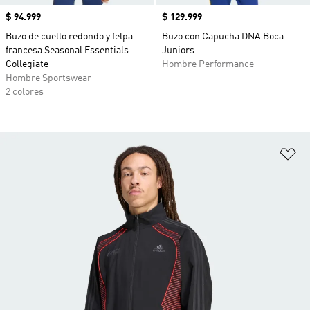
Precio
$ 94.999
Precio
$ 129.999
Buzo de cuello redondo y felpa
Buzo con Capucha DNA Boca
francesa Seasonal Essentials
Juniors
Collegiate
Hombre Performance
Hombre Sportswear
2 colores
Añ