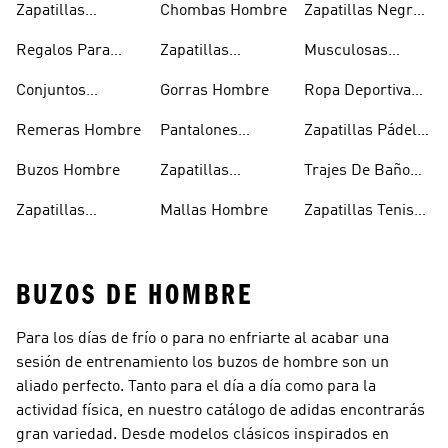
Zapatillas
Chombas Hombre
Zapatillas Negras
Hombre
Hombre
Hombre
Regalos Para
Zapatillas
Musculosas
Hombres
Blancas Hombre
Hombre
Conjuntos
Gorras Hombre
Ropa Deportiva
Deportivos
Hombre
Remeras Hombre
Pantalones
Zapatillas Pádel
Hombre
Deportivos
Hombre
Buzos Hombre
Zapatillas
Trajes De Baño
Hombre
Trekking Hombre
Hombre
Zapatillas
Mallas Hombre
Zapatillas Tenis
Deportivas
Hombre
BUZOS DE HOMBRE
Para los días de frío o para no enfriarte al acabar una
sesión de entrenamiento los buzos de hombre son un
aliado perfecto. Tanto para el día a día como para la
actividad física, en nuestro catálogo de adidas encontrarás
gran variedad. Desde modelos clásicos inspirados en