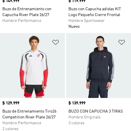
Precio
$ 149.999
Precio
$ 119.999
Buzo de Entrenamiento con
Buzo con Capucha adidas KIT
Capucha River Plate 26/27
Logo Pequeño Cierre Frontal
Hombre Performance
Hombre Sportswear
Nuevo
Añadir a la lista de deseos
Añ
Precio
$ 129.999
Precio
$ 139.999
Buzo de Entrenamiento Tiro26
BUZO CON CAPUCHA 3 TIRAS
Competition River Plate 26/27
Hombre Originals
Hombre Performance
3 colores
2 colores