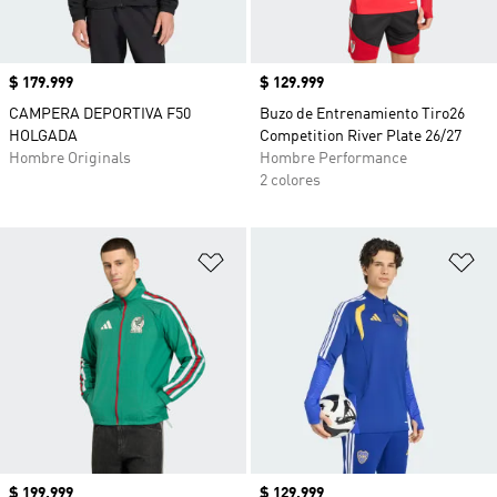
Precio
$ 179.999
Precio
$ 129.999
CAMPERA DEPORTIVA F50
Buzo de Entrenamiento Tiro26
HOLGADA
Competition River Plate 26/27
Hombre Originals
Hombre Performance
2 colores
Añadir a la lista de deseos
Añ
Precio
$ 199.999
Precio
$ 129.999