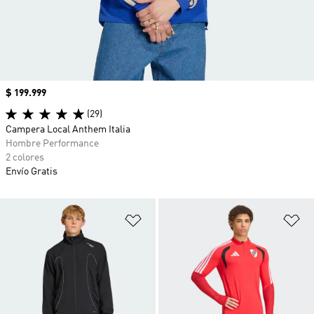
Precio
$ 199.999
(29)
Campera Local Anthem Italia
Hombre Performance
2 colores
Envío Gratis
Añadir a la lista de deseos
Añ