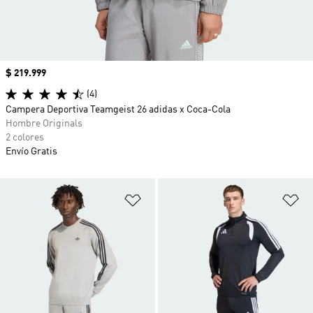
Precio
$ 219.999
(4)
Campera Deportiva Teamgeist 26 adidas x Coca-Cola
Hombre Originals
2 colores
Envío Gratis
Añadir a la lista de deseos
Añ