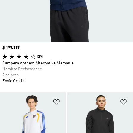
Precio
$ 199.999
(39)
Campera Anthem Alternativa Alemania
Hombre Performance
2 colores
Envío Gratis
Añadir a la lista de deseos
Añ