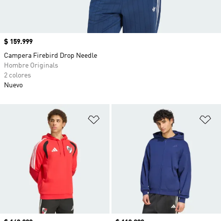
Precio
$ 159.999
Campera Firebird Drop Needle
Hombre Originals
2 colores
Nuevo
Añadir a la lista de deseos
Añ