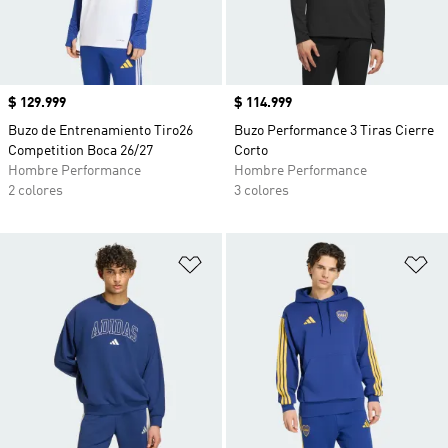
Precio
$ 129.999
Precio
$ 114.999
Buzo de Entrenamiento Tiro26
Buzo Performance 3 Tiras Cierre
Competition Boca 26/27
Corto
Hombre Performance
Hombre Performance
2 colores
3 colores
Añadir a la lista de deseos
Añ