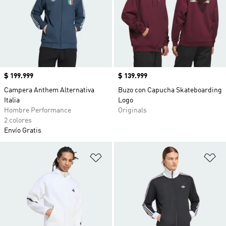
Precio
$ 199.999
Precio
$ 139.999
Campera Anthem Alternativa
Buzo con Capucha Skateboarding
Italia
Logo
Hombre Performance
Originals
2 colores
Envío Gratis
Añadir a la lista de deseos
Añ