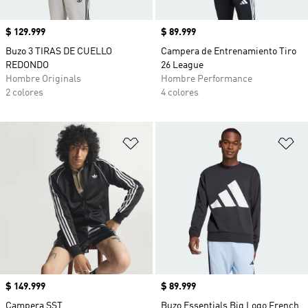
Precio
$ 129.999
Precio
$ 89.999
Buzo 3 TIRAS DE CUELLO
Campera de Entrenamiento Tiro
REDONDO
26 League
Hombre Originals
Hombre Performance
2 colores
4 colores
Añadir a la lista de deseos
Añ
Precio
$ 149.999
Precio
$ 89.999
Campera SST
Buzo Essentials Big Logo French