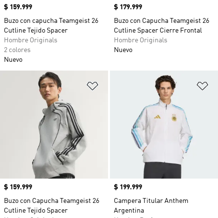
Precio
$ 159.999
Precio
$ 179.999
Buzo con capucha Teamgeist 26
Buzo con Capucha Teamgeist 26
Cutline Tejido Spacer
Cutline Spacer Cierre Frontal
Hombre Originals
Hombre Originals
2 colores
Nuevo
Nuevo
Añadir a la lista de deseos
Añ
Precio
$ 159.999
Precio
$ 199.999
Buzo con Capucha Teamgeist 26
Campera Titular Anthem
Cutline Tejido Spacer
Argentina