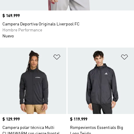
Precio
$ 169.999
Campera Deportiva Originals Liverpool FC
Hombre Performance
Nuevo
Añadir a la lista de deseos
Añ
Precio
$ 129.999
Precio
$ 119.999
Campera polar técnica Multi
Rompevientos Essentials Big
CLIMAWARM con cierre frontal
Logo Tejido