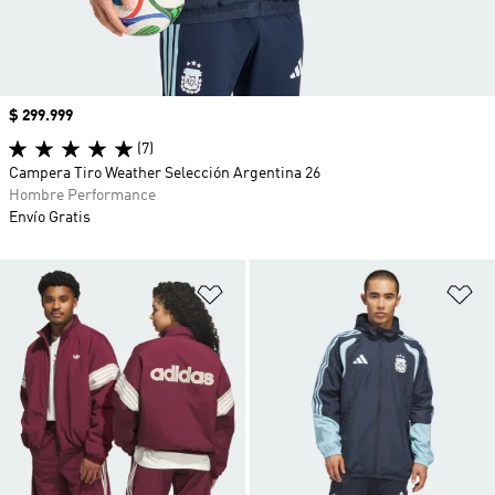
Precio
$ 299.999
(7)
Campera Tiro Weather Selección Argentina 26
Hombre Performance
Envío Gratis
Añadir a la lista de deseos
Añ