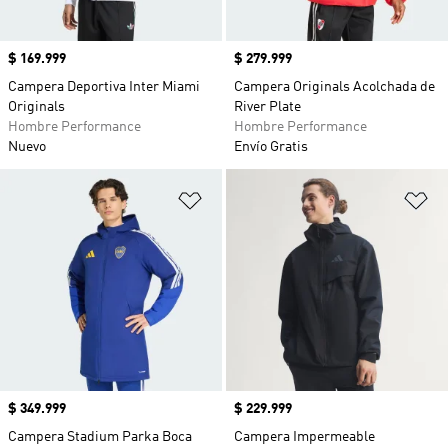
Precio
$ 169.999
Precio
$ 279.999
Campera Deportiva Inter Miami
Campera Originals Acolchada de
Originals
River Plate
Hombre Performance
Hombre Performance
Nuevo
Envío Gratis
Añadir a la lista de deseos
Añ
Precio
$ 349.999
Precio
$ 229.999
Campera Stadium Parka Boca
Campera Impermeable