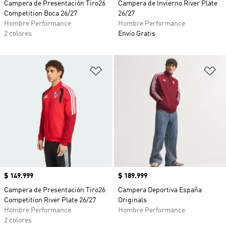
Campera de Presentación Tiro26
Campera de Invierno River Plate
Competition Boca 26/27
26/27
Hombre Performance
Hombre Performance
2 colores
Envío Gratis
Añadir a la lista de deseos
Añ
Precio
$ 149.999
Precio
$ 189.999
Campera de Presentación Tiro26
Campera Deportiva España
Competition River Plate 26/27
Originals
Hombre Performance
Hombre Performance
2 colores