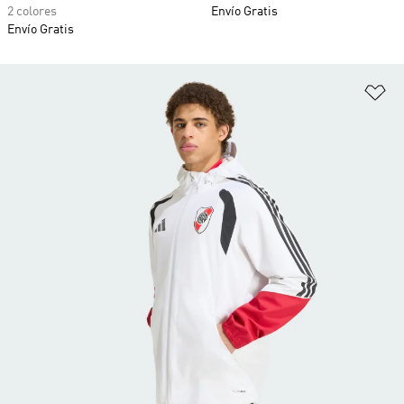
2 colores
Envío Gratis
Envío Gratis
Añ