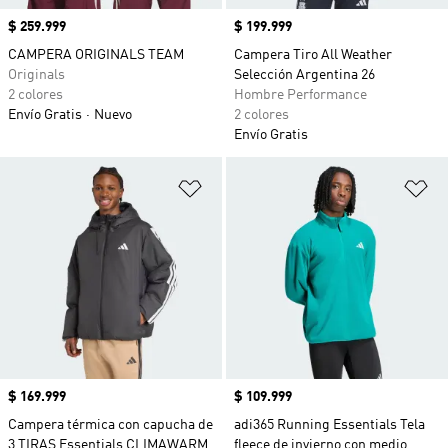
Precio
$ 259.999
Precio
$ 199.999
CAMPERA ORIGINALS TEAM
Campera Tiro All Weather
Originals
Selección Argentina 26
2 colores
Hombre Performance
Envío Gratis
Nuevo
2 colores
Envío Gratis
Añadir a la lista de deseos
Añ
Precio
$ 169.999
Precio
$ 109.999
Campera térmica con capucha de
adi365 Running Essentials Tela
3 TIRAS Essentials CLIMAWARM
fleece de invierno con medio