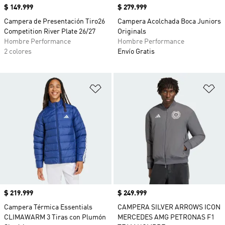
Precio
$ 149.999
Precio
$ 279.999
Campera de Presentación Tiro26
Campera Acolchada Boca Juniors
Competition River Plate 26/27
Originals
Hombre Performance
Hombre Performance
2 colores
Envío Gratis
Añadir a la lista de deseos
Añ
Precio
$ 219.999
Precio
$ 249.999
Campera Térmica Essentials
CAMPERA SILVER ARROWS ICON
CLIMAWARM 3 Tiras con Plumón
MERCEDES AMG PETRONAS F1