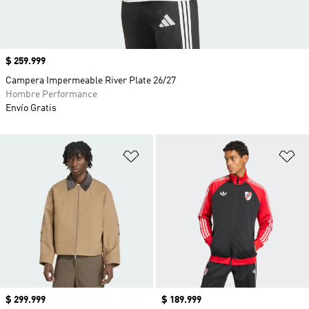
Precio
$ 259.999
Campera Impermeable River Plate 26/27
Hombre Performance
Envío Gratis
Añadir a la lista de deseos
Añ
Precio
$ 299.999
Precio
$ 189.999