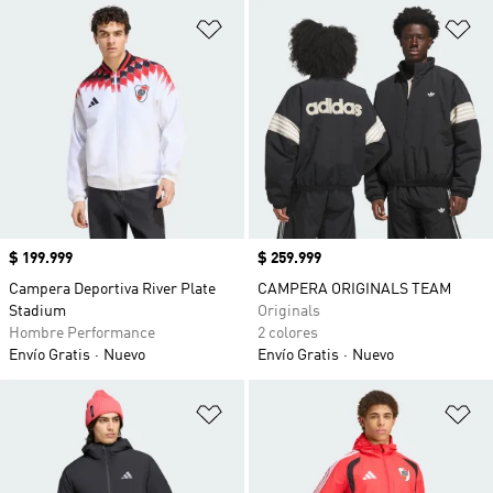
Añadir a la lista de deseos
Añ
Precio
$ 199.999
Precio
$ 259.999
Campera Deportiva River Plate
CAMPERA ORIGINALS TEAM
Stadium
Originals
Hombre Performance
2 colores
Envío Gratis
Nuevo
Envío Gratis
Nuevo
Añadir a la lista de deseos
Añ