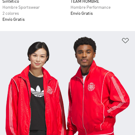
Sintético
TEAM HOMBRE
Hombre Sportswear
Hombre Performance
2 colores
Envío Gratis
Envío Gratis
Añ