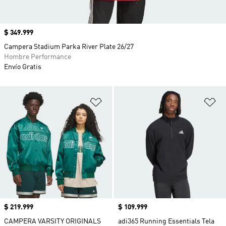
Precio
$ 349.999
Campera Stadium Parka River Plate 26/27
Hombre Performance
Envío Gratis
Añadir a la lista de deseos
Añ
Precio
$ 219.999
Precio
$ 109.999
CAMPERA VARSITY ORIGINALS
adi365 Running Essentials Tela