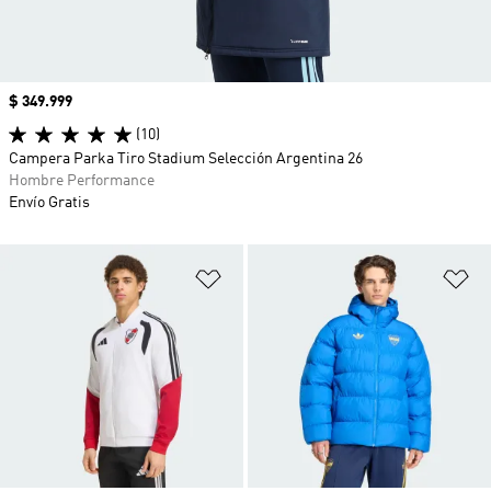
Precio
$ 349.999
(10)
Campera Parka Tiro Stadium Selección Argentina 26
Hombre Performance
Envío Gratis
Añadir a la lista de deseos
Añ