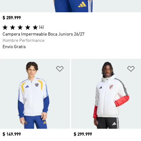
Precio
$ 259.999
(4)
Campera Impermeable Boca Juniors 26/27
Hombre Performance
Envío Gratis
Añadir a la lista de deseos
Añ
Precio
$ 149.999
Precio
$ 299.999