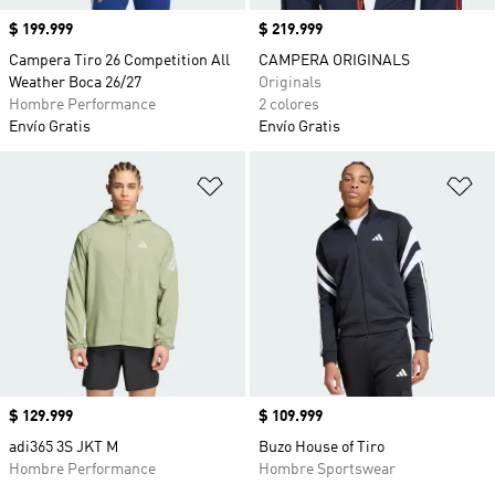
Precio
$ 199.999
Precio
$ 219.999
Campera Tiro 26 Competition All
CAMPERA ORIGINALS
Weather Boca 26/27
Originals
Hombre Performance
2 colores
Envío Gratis
Envío Gratis
Añadir a la lista de deseos
Añ
Precio
$ 129.999
Precio
$ 109.999
adi365 3S JKT M
Buzo House of Tiro
Hombre Performance
Hombre Sportswear