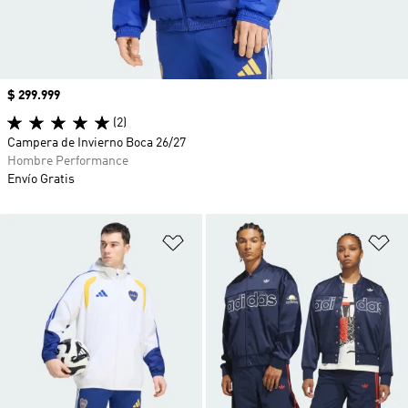
Precio
$ 299.999
(2)
Campera de Invierno Boca 26/27
Hombre Performance
Envío Gratis
Añadir a la lista de deseos
Añ