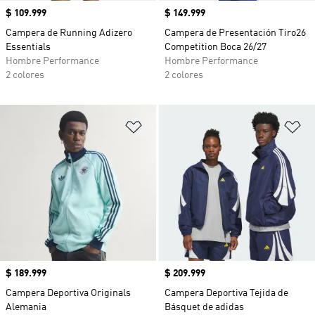
Precio
$ 109.999
Precio
$ 149.999
Campera de Running Adizero
Campera de Presentación Tiro26
Essentials
Competition Boca 26/27
Hombre Performance
Hombre Performance
2 colores
2 colores
Añadir a la lista de deseos
Añ
Precio
$ 189.999
Precio
$ 209.999
Campera Deportiva Originals
Campera Deportiva Tejida de
Alemania
Básquet de adidas