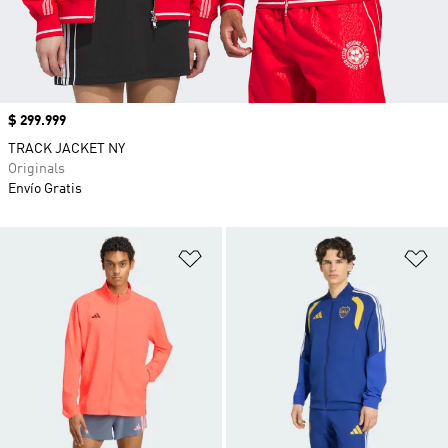
Precio
$ 299.999
TRACK JACKET NY
Originals
Envío Gratis
Añadir a la lista de deseos
Añ