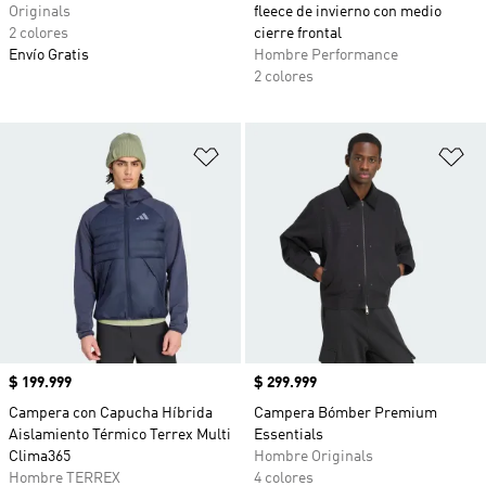
Originals
fleece de invierno con medio
2 colores
cierre frontal
Envío Gratis
Hombre Performance
2 colores
Añadir a la lista de deseos
Añ
Precio
$ 199.999
Precio
$ 299.999
Campera con Capucha Híbrida
Campera Bómber Premium
Aislamiento Térmico Terrex Multi
Essentials
Clima365
Hombre Originals
Hombre TERREX
4 colores