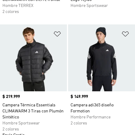
Hombre TERREX
Hombre Sportswear
2 colores
Añadir a la lista de deseos
Añ
Precio
$ 219.999
Precio
$ 149.999
Campera Térmica Essentials
Campera adi365 diseño
CLIMAWARM 3 Tiras con Plumón
Formotion
Sintético
Hombre Performance
Hombre Sportswear
2 colores
2 colores