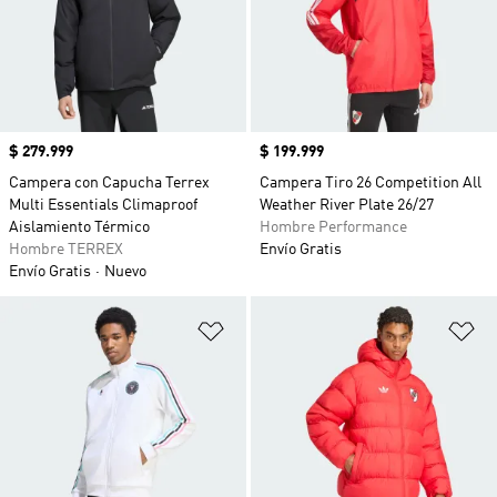
Precio
$ 279.999
Precio
$ 199.999
Campera con Capucha Terrex
Campera Tiro 26 Competition All
Multi Essentials Climaproof
Weather River Plate 26/27
Aislamiento Térmico
Hombre Performance
Hombre TERREX
Envío Gratis
Envío Gratis
Nuevo
Añadir a la lista de deseos
Añ