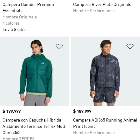
Campera Bómber Premium
Campera River Plate Originals
Essentials
Hombre Performance
Hombre Originals
4 colores
Envío Gratis
Añadir a la lista de deseos
Añ
Precio
$ 199.999
Precio
$ 189.999
Campera con Capucha Híbrida
Campera ADI365 Running Animal
Aislamiento Térmico Terrex Multi
Print Iconic
Clima365
Hombre Performance
Hombre TERREX