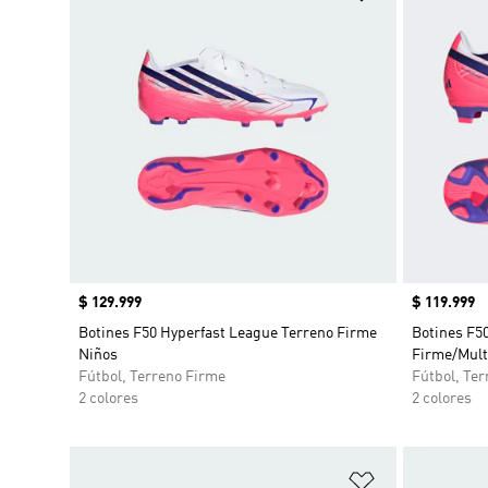
Precio
$ 129.999
Precio
$ 119.999
Botines F50 Hyperfast League Terreno Firme
Botines F5
Niños
Firme/Mult
Fútbol, Terreno Firme
Fútbol, Te
2 colores
2 colores
Añadir a la li