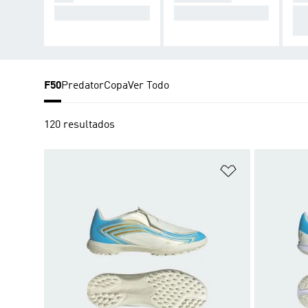
Armá el caos
Tomá el control
Pa
nig
F50
Predator
Copa
Ver Todo
120 resultados
Añadir a la li