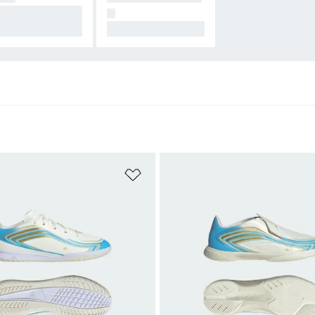
ra una conexión i
N
ualable.
Todos para ellas.
sta de deseos
Añadir a la lista de deseos