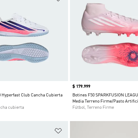
Precio
$ 179.999
0 Hyperfast Club Cancha Cubierta
Botines F50 SPARKFUSION LEAGU
Media Terreno Firme/Pasto Artific
ncha cubierta
Fútbol, Terreno Firme
sta de deseos
Añadir a la lista de deseos