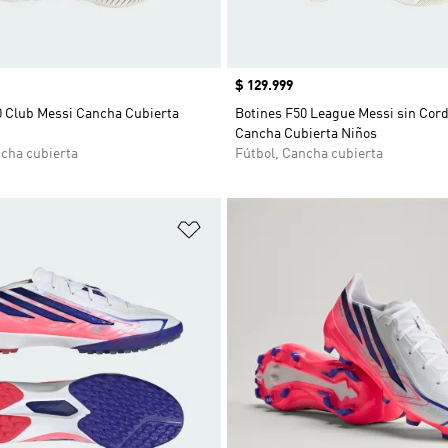
Precio
$ 129.999
0 Club Messi Cancha Cubierta
Botines F50 League Messi sin Cor
Cancha Cubierta Niños
ncha cubierta
Fútbol, Cancha cubierta
sta de deseos
Añadir a la lista de deseos