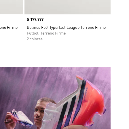
Precio
$ 179.999
reno Firme
Botines F50 Hyperfast League Terreno Firme
Fútbol, Terreno Firme
2 colores