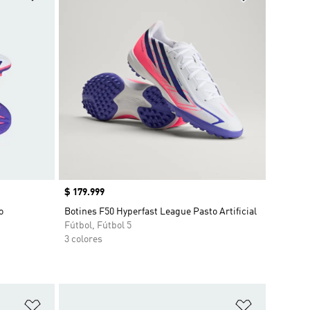
Precio
$ 179.999
o
Botines F50 Hyperfast League Pasto Artificial
Fútbol, Fútbol 5
3 colores
Añadir a la lista de deseos
Añadir a la