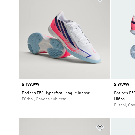
Precio
$ 179.999
Precio
$ 99.999
Botines F50 Hyperfast League Indoor
Botines F5
Fútbol, Cancha cubierta
Niños
Fútbol, Ca
Añadir a la li