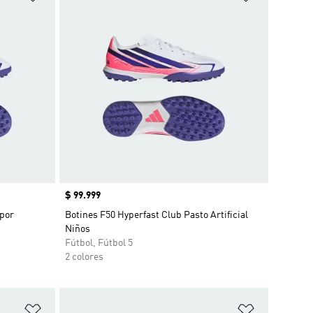
Precio
$ 99.999
 por
Botines F50 Hyperfast Club Pasto Artificial
Niños
Fútbol, Fútbol 5
2 colores
Añadir a la lista de deseos
Añadir a la