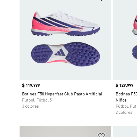
Precio
$ 119.999
Precio
$ 129.999
Botines F50 Hyperfast Club Pasto Artificial
Botines F50
Fútbol, Fútbol 5
Niños
3 colores
Fútbol, Fút
2 colores
Añadir a la li