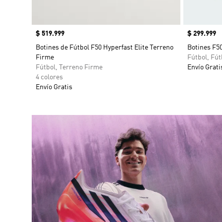
Precio
$ 519.999
Precio
$ 299.999
Botines de Fútbol F50 Hyperfast Elite Terreno
Botines F50
Firme
Fútbol, Fút
Fútbol, Terreno Firme
Envío Grati
4 colores
Envío Gratis