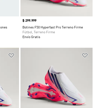
Precio
$ 299.999
dones
Botines F50 Hyperfast Pro Terreno Firme
Fútbol, Terreno Firme
Envío Gratis
Añadir a la lista de deseos
Añadir a la