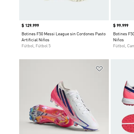
Precio
$ 129.999
Precio
$ 99.999
Botines F50 Messi League sin Cordones Pasto
Botines F5
Artificial Niños
Niños
Fútbol, Fútbol 5
Fútbol, Ca
Añadir a la li