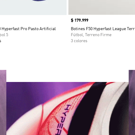
Precio
$ 179.999
 Hyperfast Pro Pasto Artificial
Botines F50 Hyperfast League Ter
bol 5
Fútbol, Terreno Firme
s
3 colores