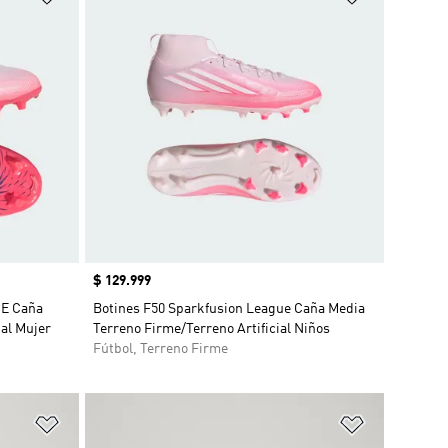
Precio
$ 129.999
E Caña
Botines F50 Sparkfusion League Caña Media
ial Mujer
Terreno Firme/Terreno Artificial Niños
Fútbol, Terreno Firme
Añadir a la lista de deseos
Añadir a la