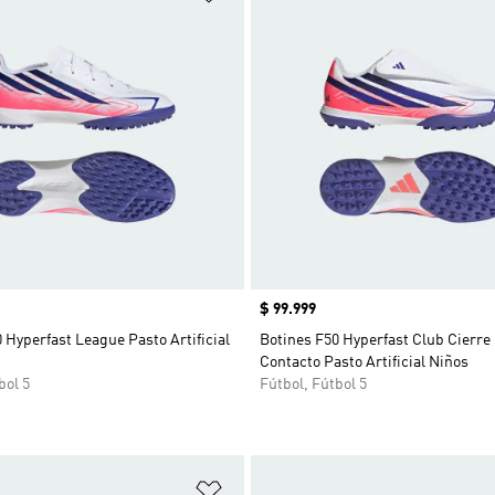
Precio
$ 99.999
 Hyperfast League Pasto Artificial
Botines F50 Hyperfast Club Cierre
Contacto Pasto Artificial Niños
bol 5
Fútbol, Fútbol 5
sta de deseos
Añadir a la lista de deseos