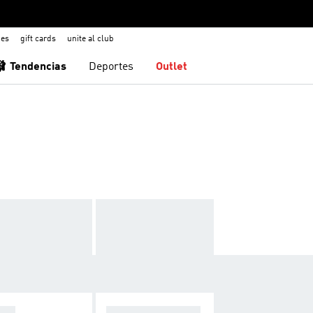
nes
gift cards
unite al club
🩰 Tendencias
Deportes
Outlet
OPA
F50 SPARKFUSIO