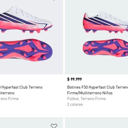
Precio
$ 99.999
0 Hyperfast Club Terreno
Botines F50 Hyperfast Club Terren
iterreno
Firme/Multiterreno Niños
rreno Firme
Fútbol, Terreno Firme
2 colores
sta de deseos
Añadir a la lista de deseos