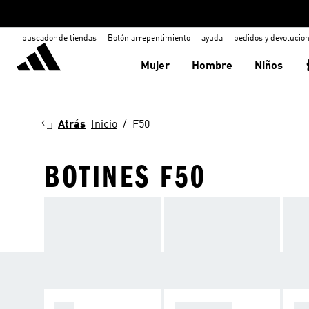
buscador de tiendas
Botón arrepentimiento
ayuda
pedidos y devolucio
Mujer
Hombre
Niños
Atrás
Inicio
F50
BOTINES F50
F50
PREDATOR
C