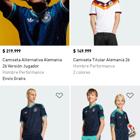
Precio
$ 219.999
Precio
$ 149.999
Camiseta Alternativa Alemania
Camiseta Titular Alemania 26
26 Versión Jugador
Hombre Performance
Hombre Performance
2 colores
Envío Gratis
Añadir a la lista de deseos
Añ