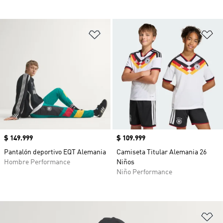
Añadir a la lista de deseos
Añ
Precio
$ 149.999
Precio
$ 109.999
Pantalón deportivo EQT Alemania
Camiseta Titular Alemania 26
Hombre Performance
Niños
Niño Performance
Añ