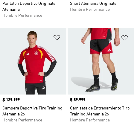
Pantalón Deportivo Originals
Short Alemania Originals
Alemania
Hombre Performance
Hombre Performance
Añadir a la lista de deseos
Añ
Precio
$ 129.999
Precio
$ 89.999
Campera Deportiva Tiro Training
Camiseta de Entrenamiento Tiro
Alemania 26
Training Alemania 26
Hombre Performance
Hombre Performance