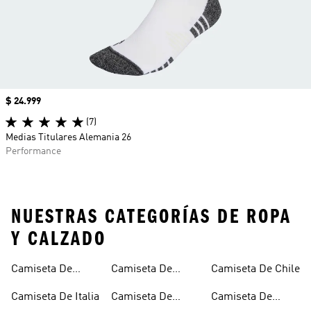
Precio
$ 24.999
(7)
Medias Titulares Alemania 26
Performance
NUESTRAS CATEGORÍAS DE ROPA
Y CALZADO
Camiseta De
Camiseta De
Camiseta De Chile
Alemania
España
Camiseta De Italia
Camiseta De
Camiseta De