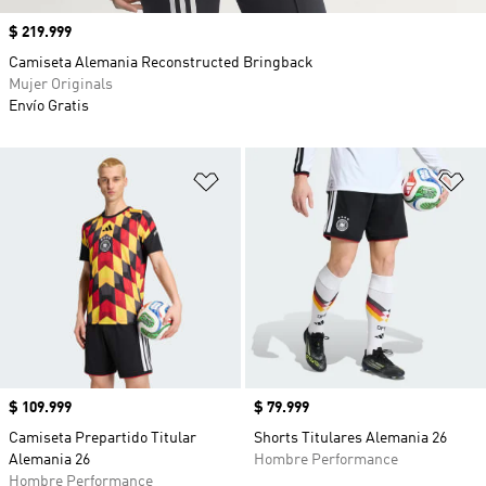
Precio
$ 219.999
Camiseta Alemania Reconstructed Bringback
Mujer Originals
Envío Gratis
Añadir a la lista de deseos
Añ
Precio
$ 109.999
Precio
$ 79.999
Camiseta Prepartido Titular
Shorts Titulares Alemania 26
Alemania 26
Hombre Performance
Hombre Performance