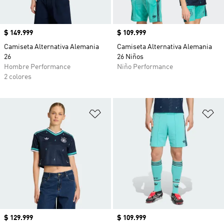
Precio
$ 149.999
Precio
$ 109.999
Camiseta Alternativa Alemania
Camiseta Alternativa Alemania
26
26 Niños
Hombre Performance
Niño Performance
2 colores
Añadir a la lista de deseos
Añ
Precio
$ 129.999
Precio
$ 109.999