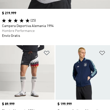
Precio
$ 219.999
(25)
Campera Deportiva Alemania 1994
Hombre Performance
Envío Gratis
Añadir a la lista de deseos
Añ
Precio
$ 89.999
Precio
$ 199.999