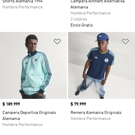
Shorts Alemania 1994
Campera Anthem Alternativa
Hombre Performance
Alemania
Hombre Performance
2 colores
Envío Gratis
Añadir a la lista de deseos
Añ
Precio
$ 189.999
Precio
$ 79.999
Campera Deportiva Originals
Remera Alemania Originals
Alemania
Hombre Performance
Hombre Performance