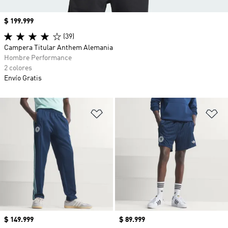
Precio
$ 199.999
(39)
Campera Titular Anthem Alemania
Hombre Performance
2 colores
Envío Gratis
Añadir a la lista de deseos
Añ
Precio
$ 149.999
Precio
$ 89.999