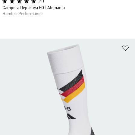
(91)
Campera Deportiva EQT Alemania
Hombre Performance
Añ