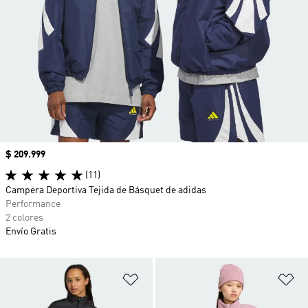
Precio
$ 209.999
(11)
Campera Deportiva Tejida de Básquet de adidas
Performance
2 colores
Envío Gratis
Añadir a la lista de deseos
Añ