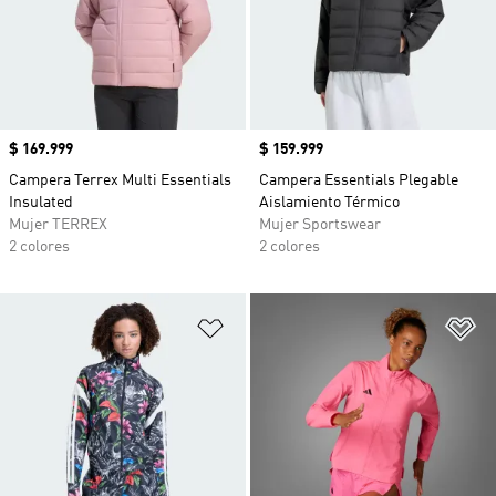
Precio
$ 169.999
Precio
$ 159.999
Campera Terrex Multi Essentials
Campera Essentials Plegable
Insulated
Aislamiento Térmico
Mujer TERREX
Mujer Sportswear
2 colores
2 colores
Añadir a la lista de deseos
Añ