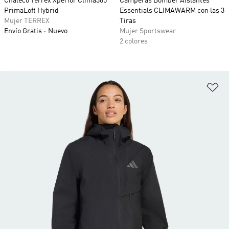
Chaleco Terrex Xperior Clima365
Camperas Bómber Aislantes
PrimaLoft Hybrid
Essentials CLIMAWARM con las 3
Mujer TERREX
Tiras
Envío Gratis
Nuevo
Mujer Sportswear
2 colores
Añ