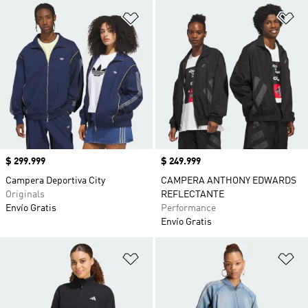
Añadir a la lista de deseos
Añ
Precio
$ 299.999
Precio
$ 249.999
Campera Deportiva City
CAMPERA ANTHONY EDWARDS
Originals
REFLECTANTE
Envío Gratis
Performance
Envío Gratis
Añadir a la lista de deseos
Añ