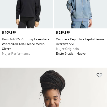
Precio
$ 109.999
Precio
$ 219.999
Buzo Adi365 Running Essentials
Campera Deportiva Tejido Denim
Winterized Tela Fleece Medio
Oversize SST
Cierre
Mujer Originals
Mujer Performance
Envío Gratis
Nuevo
Añ