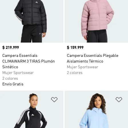
Precio
$ 219.999
Precio
$ 159.999
Campera Essentials
Campera Essentials Plegable
CLIMAWARM 3 TIRAS Plumón
Aislamiento Térmico
Sintético
Mujer Sportswear
Mujer Sportswear
2 colores
2 colores
Envío Gratis
Añadir a la lista de deseos
Añ