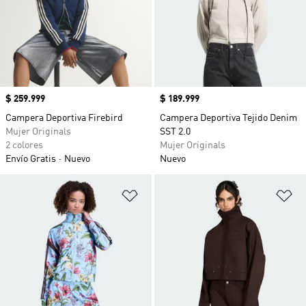
Precio
$ 259.999
Precio
$ 189.999
Campera Deportiva Firebird
Campera Deportiva Tejido Denim
Mujer Originals
SST 2.0
2 colores
Mujer Originals
Envío Gratis
Nuevo
Nuevo
Añadir a la lista de deseos
Añ