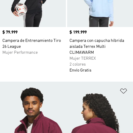
Precio
$ 79.999
Precio
$ 199.999
Campera de Entrenamiento Tiro
Campera con capucha híbrida
26 League
aislada Terrex Multi
Mujer Performance
CLIMAWARM
Mujer TERREX
2 colores
Envío Gratis
Añ