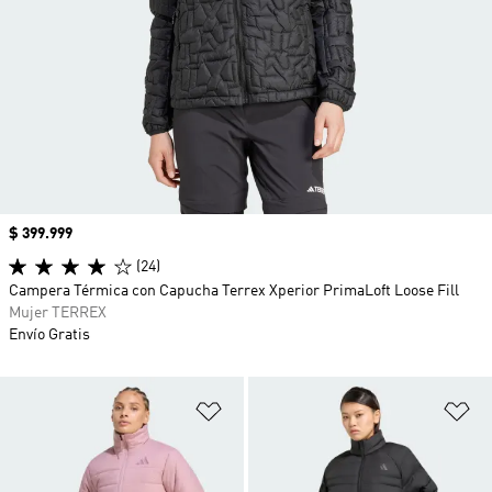
Precio
$ 399.999
(24)
Campera Térmica con Capucha Terrex Xperior PrimaLoft Loose Fill
Mujer TERREX
Envío Gratis
Añadir a la lista de deseos
Añ