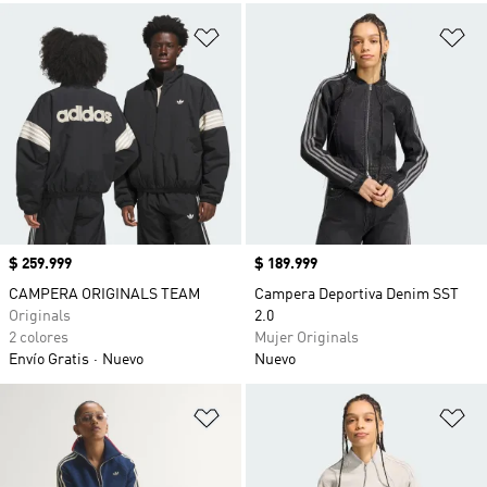
Añadir a la lista de deseos
Añ
Precio
$ 259.999
Precio
$ 189.999
CAMPERA ORIGINALS TEAM
Campera Deportiva Denim SST
Originals
2.0
2 colores
Mujer Originals
Envío Gratis
Nuevo
Nuevo
Añadir a la lista de deseos
Añ