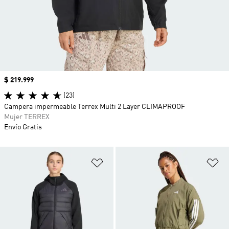
Precio
$ 219.999
(23)
Campera impermeable Terrex Multi 2 Layer CLIMAPROOF
Mujer TERREX
Envío Gratis
Añadir a la lista de deseos
Añ