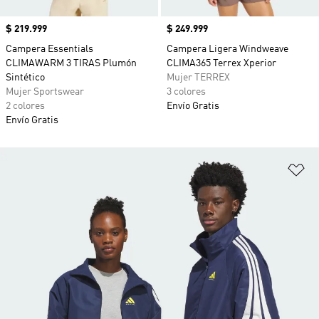
Precio
$ 219.999
Precio
$ 249.999
Campera Essentials
Campera Ligera Windweave
CLIMAWARM 3 TIRAS Plumón
CLIMA365 Terrex Xperior
Sintético
Mujer TERREX
Mujer Sportswear
3 colores
2 colores
Envío Gratis
Envío Gratis
Añ