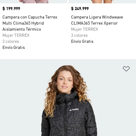
Precio
$ 199.999
Precio
$ 249.999
Campera con Capucha Terrex
Campera Ligera Windweave
Multi Clima365 Hybrid
CLIMA365 Terrex Xperior
Aislamiento Térmico
Mujer TERREX
Mujer TERREX
3 colores
2 colores
Envío Gratis
Envío Gratis
Añ