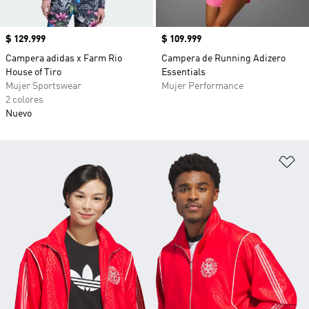
Precio
$ 129.999
Precio
$ 109.999
Campera adidas x Farm Rio
Campera de Running Adizero
House of Tiro
Essentials
Mujer Sportswear
Mujer Performance
2 colores
Nuevo
Añ