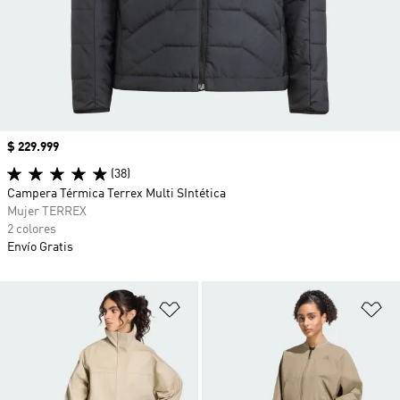
Precio
$ 229.999
(38)
Campera Térmica Terrex Multi SIntética
Mujer TERREX
2 colores
Envío Gratis
Añadir a la lista de deseos
Añ