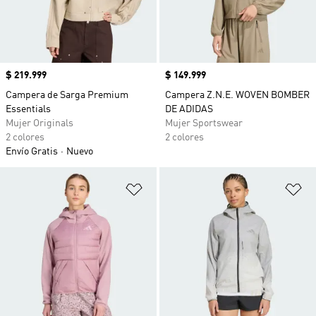
Precio
$ 219.999
Precio
$ 149.999
Campera de Sarga Premium
Campera Z.N.E. WOVEN BOMBER
Essentials
DE ADIDAS
Mujer Originals
Mujer Sportswear
2 colores
2 colores
Envío Gratis
Nuevo
Añadir a la lista de deseos
Añ