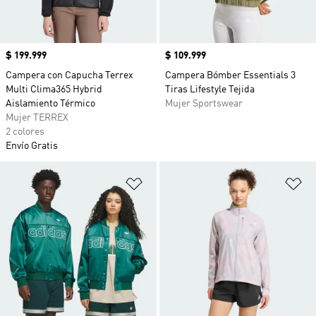
Precio
$ 199.999
Precio
$ 109.999
Campera con Capucha Terrex
Campera Bómber Essentials 3
Multi Clima365 Hybrid
Tiras Lifestyle Tejida
Aislamiento Térmico
Mujer Sportswear
Mujer TERREX
2 colores
Envío Gratis
Añadir a la lista de deseos
Añ