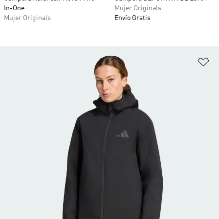
In-One
Mujer Originals
Mujer Originals
Envío Gratis
Añ