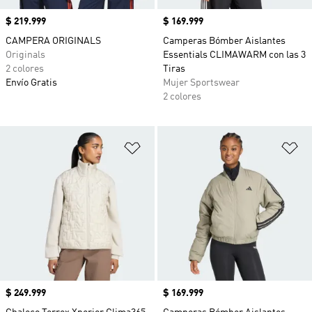
Precio
$ 219.999
Precio
$ 169.999
CAMPERA ORIGINALS
Camperas Bómber Aislantes
Originals
Essentials CLIMAWARM con las 3
2 colores
Tiras
Envío Gratis
Mujer Sportswear
2 colores
Añadir a la lista de deseos
Añ
Precio
$ 249.999
Precio
$ 169.999