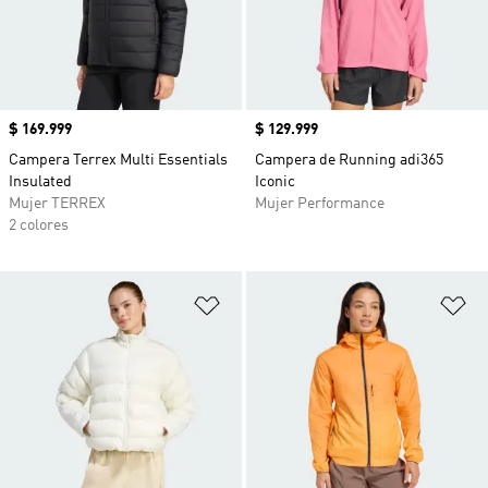
Precio
$ 169.999
Precio
$ 129.999
Campera Terrex Multi Essentials
Campera de Running adi365
Insulated
Iconic
Mujer TERREX
Mujer Performance
2 colores
Añadir a la lista de deseos
Añ