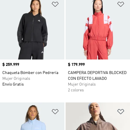
Añadir a la lista de deseos
Añ
Precio
$ 259.999
Precio
$ 179.999
Chaqueta Bómber con Pedrería
CAMPERA DEPORTIVA BLOCKED
Mujer Originals
CON EFECTO LAVADO
Envío Gratis
Mujer Originals
2 colores
Añadir a la lista de deseos
Añ