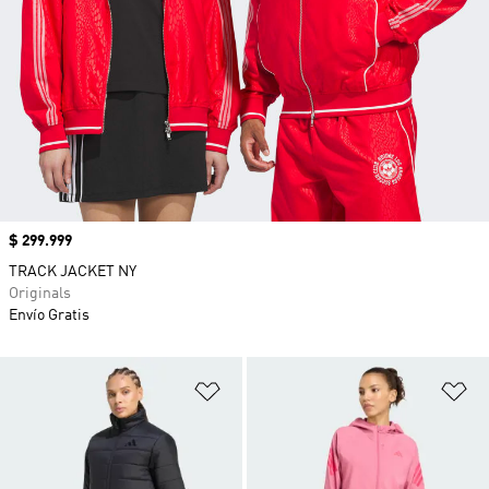
Precio
$ 299.999
TRACK JACKET NY
Originals
Envío Gratis
Añadir a la lista de deseos
Añ