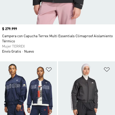
Precio
$ 279.999
Campera con Capucha Terrex Multi Essentials Climaproof Aislamiento
Térmico
Mujer TERREX
Envío Gratis
Nuevo
Añadir a la lista de deseos
Añ