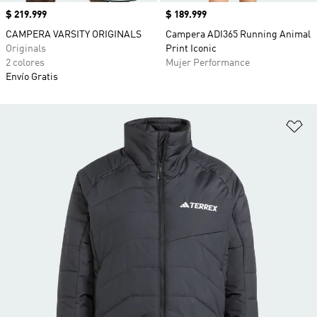
Precio
$ 219.999
Precio
$ 189.999
CAMPERA VARSITY ORIGINALS
Campera ADI365 Running Animal
Originals
Print Iconic
2 colores
Mujer Performance
Envío Gratis
Añ