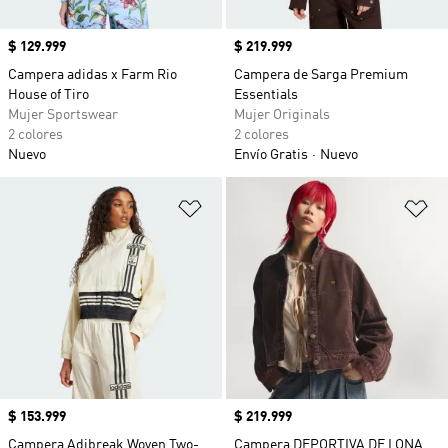
Precio
$ 129.999
Precio
$ 219.999
Campera adidas x Farm Rio
Campera de Sarga Premium
House of Tiro
Essentials
Mujer Sportswear
Mujer Originals
2 colores
2 colores
Nuevo
Envío Gratis
Nuevo
Añadir a la lista de deseos
Añ
Precio
$ 153.999
Precio
$ 219.999
Campera Adibreak Woven Two-
Campera DEPORTIVA DE LONA