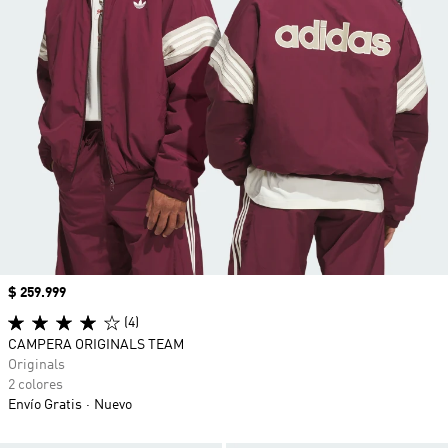
Precio
$ 259.999
(4)
CAMPERA ORIGINALS TEAM
Originals
2 colores
Envío Gratis
Nuevo