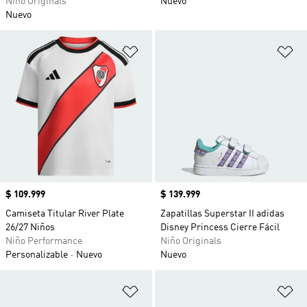
Niño Originals
Nuevo
Nuevo
Añadir a la lista de deseos
Añ
Precio
$ 109.999
Precio
$ 139.999
Camiseta Titular River Plate
Zapatillas Superstar II adidas
26/27 Niños
Disney Princess Cierre Fácil
Niño Performance
Niño Originals
Personalizable
Nuevo
Nuevo
Añadir a la lista de deseos
Añ