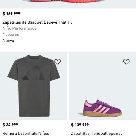
Precio
$ 169.999
Zapatillas de Básquet Believe That 1 J
Niño Performance
4 colores
Nuevo
Añadir a la lista de deseos
Añ
Precio
$ 34.999
Precio
$ 139.999
Remera Essentials Niños
Zapatillas Handball Spezial