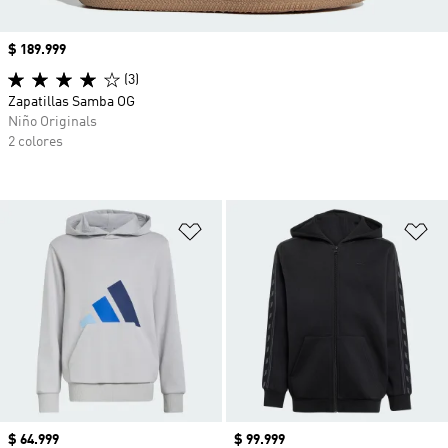
Precio
$ 189.999
(3)
Zapatillas Samba OG
Niño Originals
2 colores
Añadir a la lista de deseos
Añ
Precio
$ 64.999
Precio
$ 99.999