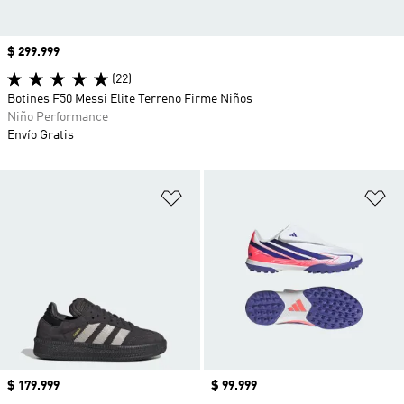
Precio
$ 299.999
(22)
Botines F50 Messi Elite Terreno Firme Niños
Niño Performance
Envío Gratis
Añadir a la lista de deseos
Añ
Precio
$ 179.999
Precio
$ 99.999