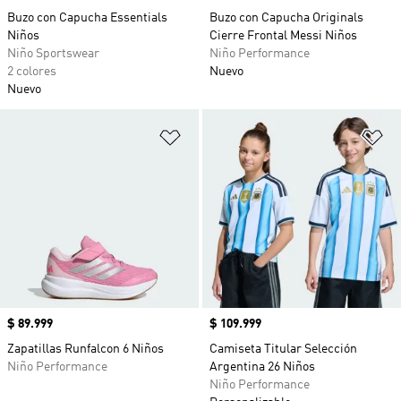
Buzo con Capucha Essentials
Buzo con Capucha Originals
Niños
Cierre Frontal Messi Niños
Niño Sportswear
Niño Performance
2 colores
Nuevo
Nuevo
Añadir a la lista de deseos
Añ
Precio
$ 89.999
Precio
$ 109.999
Zapatillas Runfalcon 6 Niños
Camiseta Titular Selección
Niño Performance
Argentina 26 Niños
Niño Performance