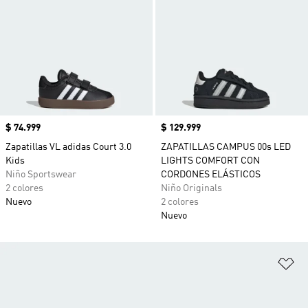
Precio
$ 74.999
Precio
$ 129.999
Zapatillas VL adidas Court 3.0
ZAPATILLAS CAMPUS 00s LED
Kids
LIGHTS COMFORT CON
Niño Sportswear
CORDONES ELÁSTICOS
2 colores
Niño Originals
Nuevo
2 colores
Nuevo
Añ