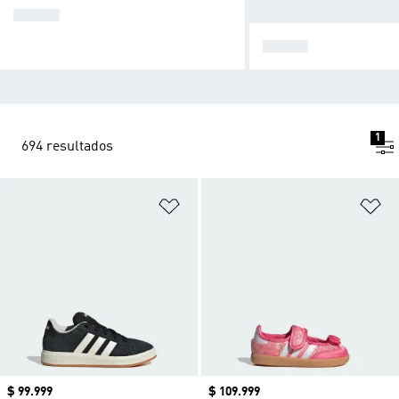
BEBÉS
NIÑOS
1
694 resultados
Añadir a la lista de deseos
Añ
Precio
$ 99.999
Precio
$ 109.999