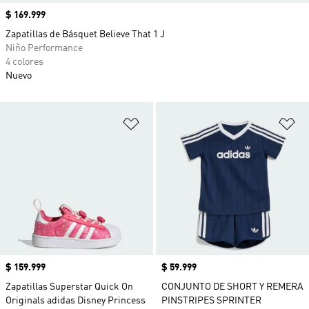
Precio
$ 169.999
Zapatillas de Básquet Believe That 1 J
Niño Performance
4 colores
Nuevo
Añadir a la lista de deseos
Añ
Precio
$ 159.999
Precio
$ 59.999
Zapatillas Superstar Quick On
CONJUNTO DE SHORT Y REMERA
Originals adidas Disney Princess
PINSTRIPES SPRINTER