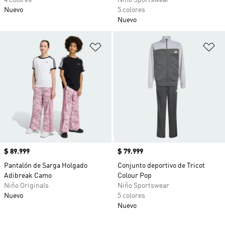
4 colores
Niño Sportswear
Nuevo
5 colores
Nuevo
Añadir a la lista de deseos
Añ
Precio
$ 89.999
Precio
$ 79.999
Pantalón de Sarga Holgado
Conjunto deportivo de Tricot
Adibreak Camo
Colour Pop
Niño Originals
Niño Sportswear
Nuevo
5 colores
Nuevo