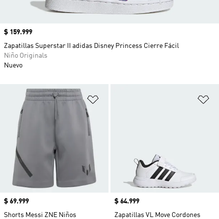
Precio
$ 159.999
Zapatillas Superstar II adidas Disney Princess Cierre Fácil
Niño Originals
Nuevo
Añadir a la lista de deseos
Añ
Precio
$ 69.999
Precio
$ 64.999
Shorts Messi ZNE Niños
Zapatillas VL Move Cordones