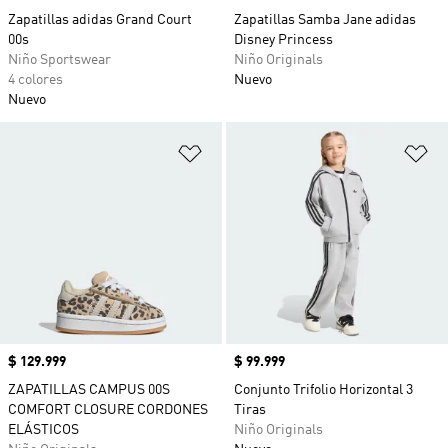
Zapatillas adidas Grand Court
Zapatillas Samba Jane adidas
00s
Disney Princess
Niño Sportswear
Niño Originals
4 colores
Nuevo
Nuevo
Añadir a la lista de deseos
Añ
Precio
$ 129.999
Precio
$ 99.999
ZAPATILLAS CAMPUS 00S
Conjunto Trifolio Horizontal 3
COMFORT CLOSURE CORDONES
Tiras
ELÁSTICOS
Niño Originals