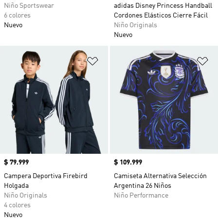
Niño Sportswear
adidas Disney Princess Handball
6 colores
Cordones Elásticos Cierre Fácil
Nuevo
Niño Originals
Nuevo
Añadir a la lista de deseos
Añ
Precio
$ 79.999
Precio
$ 109.999
Campera Deportiva Firebird
Camiseta Alternativa Selección
Holgada
Argentina 26 Niños
Niño Originals
Niño Performance
4 colores
Nuevo