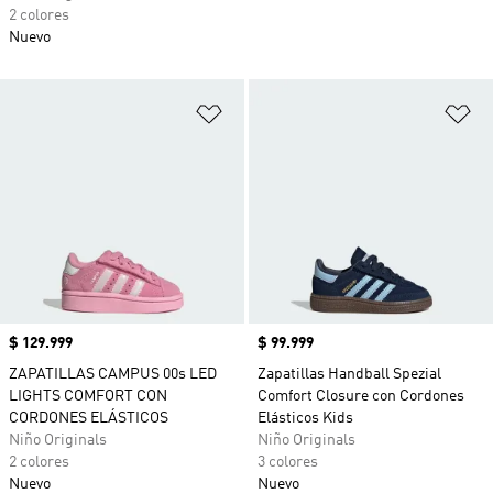
2 colores
Nuevo
Añadir a la lista de deseos
Añ
Precio
$ 129.999
Precio
$ 99.999
ZAPATILLAS CAMPUS 00s LED
Zapatillas Handball Spezial
LIGHTS COMFORT CON
Comfort Closure con Cordones
CORDONES ELÁSTICOS
Elásticos Kids
Niño Originals
Niño Originals
2 colores
3 colores
Nuevo
Nuevo