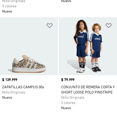
Niño Originals
Nuevo
3 colores
Nuevo
Añadir a la lista de deseos
Añ
Precio
$ 139.999
Precio
$ 79.999
ZAPATILLAS CAMPUS 00s
CONJUNTO DE REMERA CORTA Y
Niño Originals
SHORT LOOSE POLO PINSTRIPE
Nuevo
Niño Originals
2 colores
Nuevo