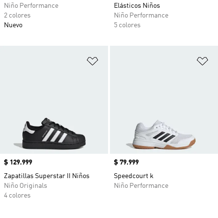
Niño Performance
Elásticos Niños
2 colores
Niño Performance
Nuevo
5 colores
Añadir a la lista de deseos
Añ
Precio
$ 129.999
Precio
$ 79.999
Zapatillas Superstar II Niños
Speedcourt k
Niño Originals
Niño Performance
4 colores