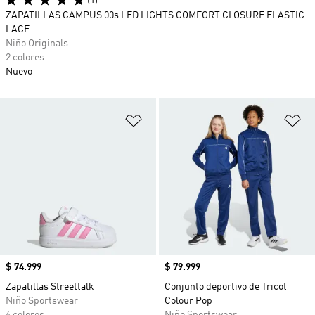
(1)
ZAPATILLAS CAMPUS 00s LED LIGHTS COMFORT CLOSURE ELASTIC
LACE
Niño Originals
2 colores
Nuevo
Añadir a la lista de deseos
Añ
Precio
$ 74.999
Precio
$ 79.999
Zapatillas Streettalk
Conjunto deportivo de Tricot
Niño Sportswear
Colour Pop