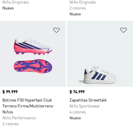
Niño Originals
Niño Originals
Nuevo
2 colores
Nuevo
Añadir a la lista de deseos
Añ
Precio
$ 99.999
Precio
$ 74.999
Botines F50 Hyperfast Club
Zapatillas Streettalk
Terreno Firme/Multiterreno
Niño Sportswear
Niños
4 colores
Niño Performance
Nuevo
2 colores