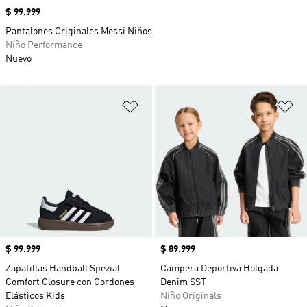
Precio
$ 99.999
Pantalones Originales Messi Niños
Niño Performance
Nuevo
Añadir a la lista de deseos
Añ
Precio
$ 99.999
Precio
$ 89.999
Zapatillas Handball Spezial
Campera Deportiva Holgada
Comfort Closure con Cordones
Denim SST
Elásticos Kids
Niño Originals