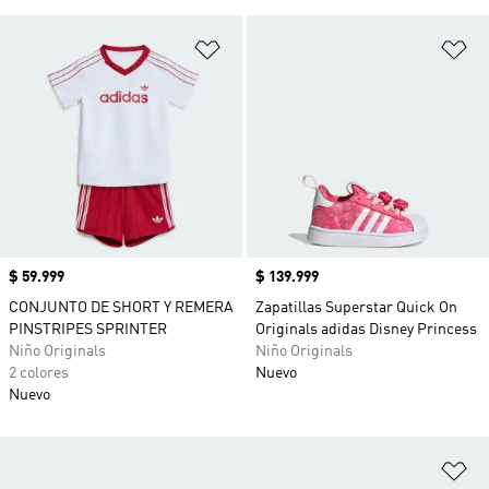
Añadir a la lista de deseos
Añ
Precio
$ 59.999
Precio
$ 139.999
CONJUNTO DE SHORT Y REMERA
Zapatillas Superstar Quick On
PINSTRIPES SPRINTER
Originals adidas Disney Princess
Niño Originals
Niño Originals
2 colores
Nuevo
Nuevo
Añ