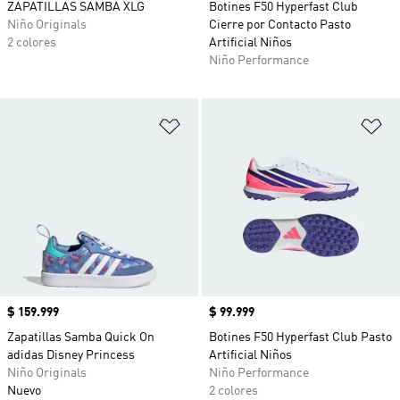
ZAPATILLAS SAMBA XLG
Botines F50 Hyperfast Club
Niño Originals
Cierre por Contacto Pasto
2 colores
Artificial Niños
Niño Performance
Añadir a la lista de deseos
Añ
Precio
$ 159.999
Precio
$ 99.999
Zapatillas Samba Quick On
Botines F50 Hyperfast Club Pasto
adidas Disney Princess
Artificial Niños
Niño Originals
Niño Performance
Nuevo
2 colores