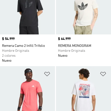
Precio
$ 54.999
Precio
$ 64.999
Remera Camo 2 Infill Trifolio
REMERA MONOGRAM
Hombre Originals
Hombre Originals
2 colores
Nuevo
Nuevo
Añadir a la lista de deseos
Añ