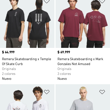
Añadir a la lista de deseos
Añ
Precio
$ 64.999
Precio
$ 69.999
Remera Skateboarding x Temple
Remera Skateboarding x Mark
Of Skate Curb
Gonzales Not Amused
Originals
Originals
2 colores
3 colores
Nuevo
Nuevo
Añadir a la lista de deseos
Añ