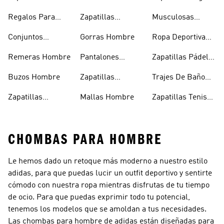
Hombre
Hombre
Hombre
Regalos Para
Zapatillas
Musculosas
Hombres
Blancas Hombre
Hombre
Conjuntos
Gorras Hombre
Ropa Deportiva
Deportivos
Hombre
Remeras Hombre
Pantalones
Zapatillas Pádel
Hombre
Deportivos
Hombre
Buzos Hombre
Zapatillas
Trajes De Baño
Hombre
Trekking Hombre
Hombre
Zapatillas
Mallas Hombre
Zapatillas Tenis
Deportivas
Hombre
CHOMBAS PARA HOMBRE
Le hemos dado un retoque más moderno a nuestro estilo
adidas, para que puedas lucir un outfit deportivo y sentirte
cómodo con nuestra ropa mientras disfrutas de tu tiempo
de ocio. Para que puedas exprimir todo tu potencial,
tenemos los modelos que se amoldan a tus necesidades.
Las chombas para hombre de adidas están diseñadas para