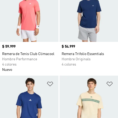
Precio
$ 59.999
Precio
$ 54.999
Remera de Tenis Club Climacool
Remera Trifolio Essentials
Hombre Performance
Hombre Originals
4 colores
4 colores
Nuevo
Añadir a la lista de deseos
Añ