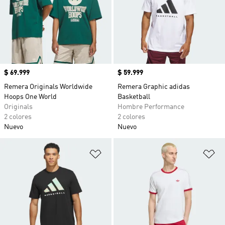
Precio
$ 69.999
Precio
$ 59.999
Remera Originals Worldwide
Remera Graphic adidas
Hoops One World
Basketball
Originals
Hombre Performance
2 colores
2 colores
Nuevo
Nuevo
Añadir a la lista de deseos
Añ