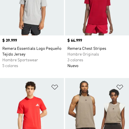
Precio
$ 39.999
Precio
$ 64.999
Remera Essentials Logo Pequeño
Remera Chest Stripes
Tejido Jersey
Hombre Originals
Hombre Sportswear
3 colores
5 colores
Nuevo
Añadir a la lista de deseos
Añ