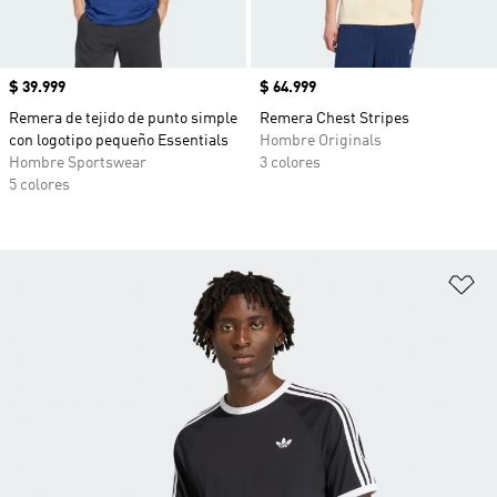
Precio
$ 39.999
Precio
$ 64.999
Remera de tejido de punto simple
Remera Chest Stripes
con logotipo pequeño Essentials
Hombre Originals
Hombre Sportswear
3 colores
5 colores
Añ