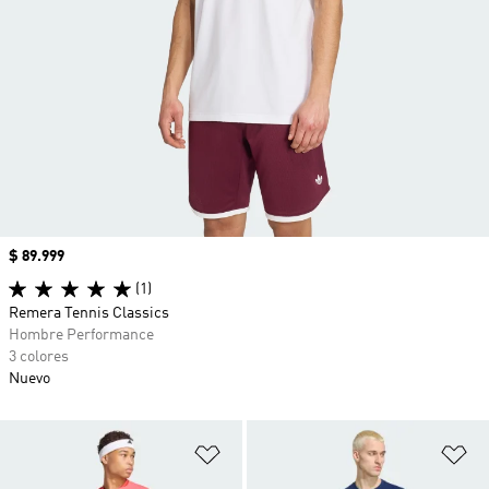
Precio
$ 89.999
(1)
Remera Tennis Classics
Hombre Performance
3 colores
Nuevo
Añadir a la lista de deseos
Añ