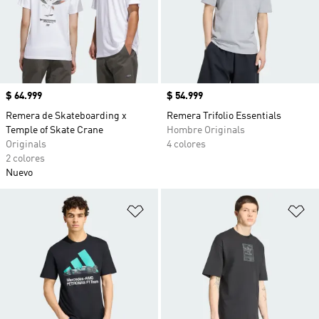
Precio
$ 64.999
Precio
$ 54.999
Remera de Skateboarding x
Remera Trifolio Essentials
Temple of Skate Crane
Hombre Originals
Originals
4 colores
2 colores
Nuevo
Añadir a la lista de deseos
Añ