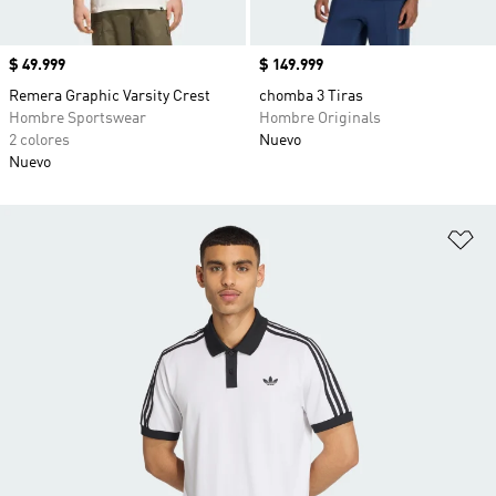
Precio
$ 49.999
Precio
$ 149.999
Remera Graphic Varsity Crest
chomba 3 Tiras
Hombre Sportswear
Hombre Originals
2 colores
Nuevo
Nuevo
Añ