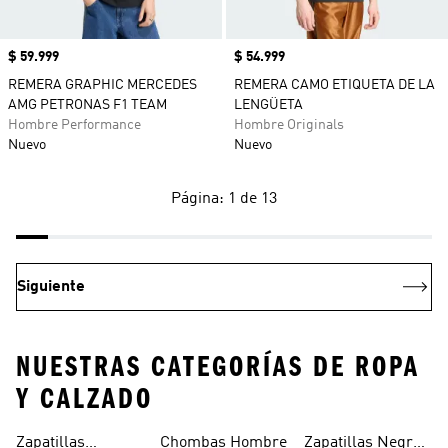
Precio
$ 59.999
Precio
$ 54.999
REMERA GRAPHIC MERCEDES
REMERA CAMO ETIQUETA DE LA
AMG PETRONAS F1 TEAM
LENGÜETA
Hombre Performance
Hombre Originals
Nuevo
Nuevo
Página: 1 de 13
Siguiente
NUESTRAS CATEGORÍAS DE ROPA
Y CALZADO
Zapatillas
Chombas Hombre
Zapatillas Negras