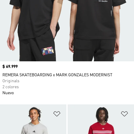
Precio
$ 69.999
REMERA SKATEBOARDING x MARK GONZALES MODERNIST
Originals
2 colores
Nuevo
Añadir a la lista de deseos
Añ