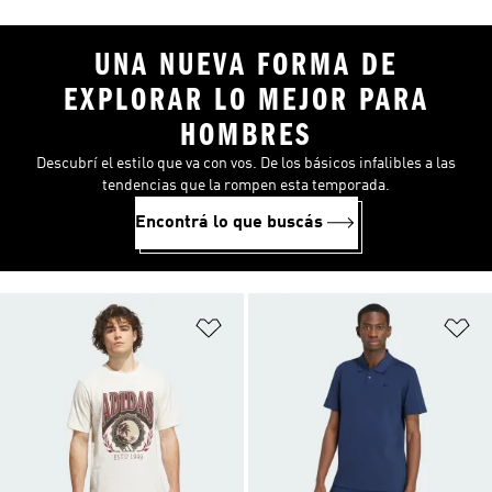
UNA NUEVA FORMA DE
EXPLORAR LO MEJOR PARA
HOMBRES
Descubrí el estilo que va con vos. De los básicos infalibles a las
tendencias que la rompen esta temporada.
Encontrá lo que buscás
Añadir a la lista de deseos
Añ