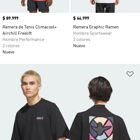
Precio
$ 89.999
Precio
$ 64.999
Remera de Tenis Climacool+
Remera Graphic Ramen
Airchill Freelift
Hombre Sportswear
Hombre Performance
2 colores
2 colores
Nuevo
Nuevo
Añ