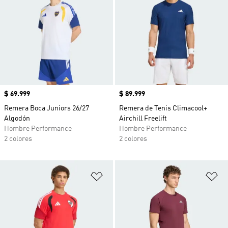
Precio
$ 69.999
Precio
$ 89.999
Remera Boca Juniors 26/27
Remera de Tenis Climacool+
Algodón
Airchill Freelift
Hombre Performance
Hombre Performance
2 colores
2 colores
Añadir a la lista de deseos
Añ