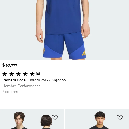
Precio
$ 69.999
(4)
Remera Boca Juniors 26/27 Algodón
Hombre Performance
2 colores
Añadir a la lista de deseos
Añ