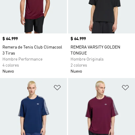
Precio
$ 64.999
Precio
$ 64.999
Remera de Tenis Club Climacool
REMERA VARSITY GOLDEN
3 Tiras
TONGUE
Hombre Performance
Hombre Originals
4 colores
2 colores
Nuevo
Nuevo
Añadir a la lista de deseos
Añ