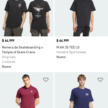
Precio
$ 64.999
Precio
$ 64.999
Remera de Skateboarding x
M AK 3S TEE LO
Temple of Skate Crane
Hombre Sportswear
Originals
Nuevo
2 colores
Nuevo
Añadir a la lista de deseos
Añ