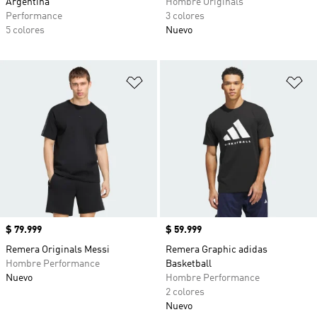
Argentina
Hombre Originals
Performance
3 colores
5 colores
Nuevo
Añadir a la lista de deseos
Añ
Precio
$ 79.999
Precio
$ 59.999
Remera Originals Messi
Remera Graphic adidas
Hombre Performance
Basketball
Nuevo
Hombre Performance
2 colores
Nuevo