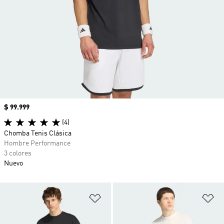
Precio
$ 99.999
(4)
Chomba Tenis Clásica
Hombre Performance
3 colores
Nuevo
Añadir a la lista de deseos
Añ