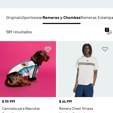
Originals
Sportswear
Remeras y Chombas
Remeras Estamp
2
589 resultados
Añadir a la lista de deseos
Añ
Precio
$ 59.999
Precio
$ 64.999
Camiseta para Mascotas
Remera Chest Stripes