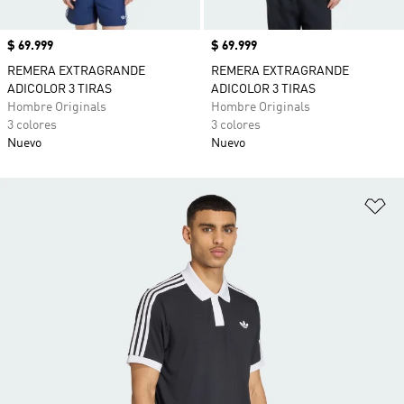
Precio
$ 69.999
Precio
$ 69.999
REMERA EXTRAGRANDE
REMERA EXTRAGRANDE
ADICOLOR 3 TIRAS
ADICOLOR 3 TIRAS
Hombre Originals
Hombre Originals
3 colores
3 colores
Nuevo
Nuevo
Añ