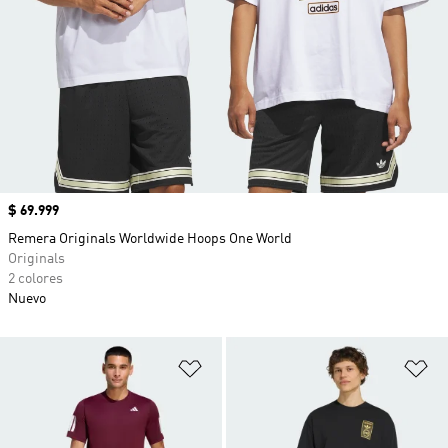
Precio
$ 69.999
Remera Originals Worldwide Hoops One World
Originals
2 colores
Nuevo
Añadir a la lista de deseos
Añ