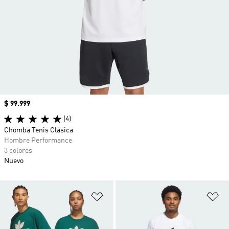
Precio
$ 99.999
(4)
Chomba Tenis Clásica
Hombre Performance
3 colores
Nuevo
Añadir a la lista de deseos
Añ