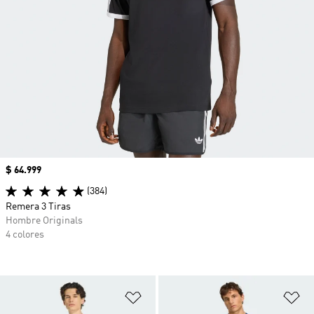
Precio
$ 64.999
(384)
Remera 3 Tiras
Hombre Originals
4 colores
Añadir a la lista de deseos
Añ