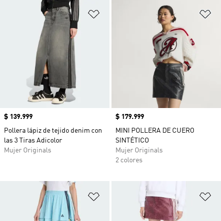
Añadir a la lista de deseos
Añ
Precio
$ 139.999
Precio
$ 179.999
Pollera lápiz de tejido denim con
MINI POLLERA DE CUERO
las 3 Tiras Adicolor
SINTÉTICO
Mujer Originals
Mujer Originals
2 colores
Añadir a la lista de deseos
Añ