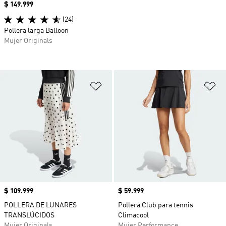
Precio
$ 149.999
(24)
Pollera larga Balloon
Mujer Originals
Añadir a la lista de deseos
Añ
Precio
$ 109.999
Precio
$ 59.999
POLLERA DE LUNARES
Pollera Club para tennis
TRANSLÚCIDOS
Climacool
Mujer Originals
Mujer Performance