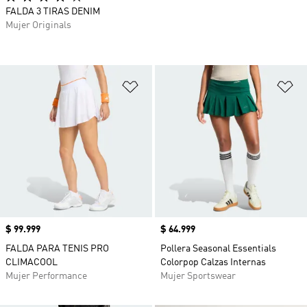
FALDA 3 TIRAS DENIM
Mujer Originals
Añadir a la lista de deseos
Añ
Precio
$ 99.999
Precio
$ 64.999
FALDA PARA TENIS PRO
Pollera Seasonal Essentials
CLIMACOOL
Colorpop Calzas Internas
Mujer Performance
Mujer Sportswear