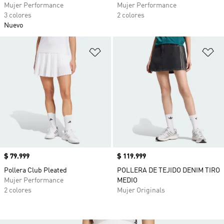
Mujer Performance
Mujer Performance
3 colores
2 colores
Nuevo
Añadir a la lista de deseos
Añ
Precio
$ 79.999
Precio
$ 119.999
Pollera Club Pleated
POLLERA DE TEJIDO DENIM TIRO
Mujer Performance
MEDIO
2 colores
Mujer Originals