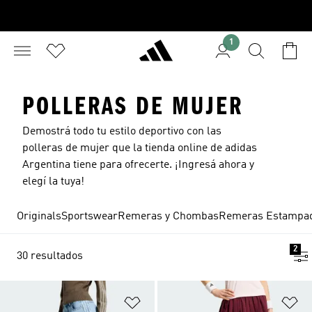
1
POLLERAS DE MUJER
Demostrá todo tu estilo deportivo con las
polleras de mujer que la tienda online de adidas
Argentina tiene para ofrecerte. ¡Ingresá ahora y
elegí la tuya!
Originals
Sportswear
Remeras y Chombas
Remeras Estampa
2
30 resultados
Añadir a la lista de deseos
Añ