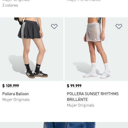
2 colores
Añadir a la lista de deseos
Añ
Precio
$ 109.999
Precio
$ 99.999
Pollera Balloon
POLLERA SUNSET RHYTHMS
Mujer Originals
BRILLÁNTE
Mujer Originals