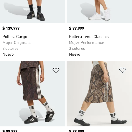
Precio
$ 139.999
Precio
$ 99.999
Pollera Cargo
Pollera Tenis Classics
Mujer Originals
Mujer Performance
2 colores
3 colores
Nuevo
Nuevo
Añadir a la lista de deseos
Añ
Precio
$ 99.999
Precio
$ 99.999