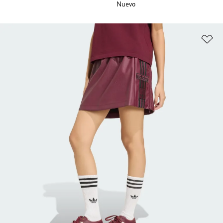
Nuevo
Añ