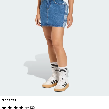
Precio
$ 139.999
(30)