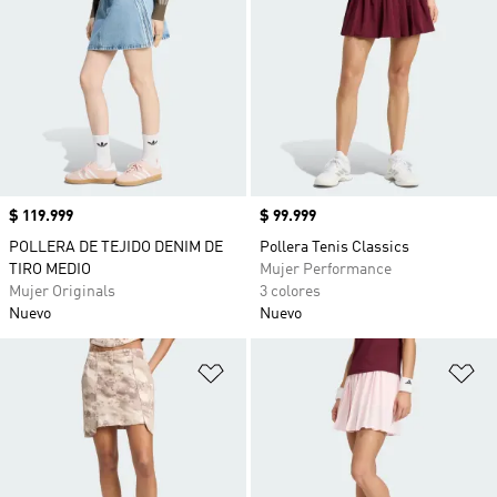
Precio
$ 119.999
Precio
$ 99.999
POLLERA DE TEJIDO DENIM DE
Pollera Tenis Classics
TIRO MEDIO
Mujer Performance
Mujer Originals
3 colores
Nuevo
Nuevo
Añadir a la lista de deseos
Añ