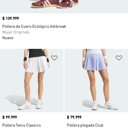
Precio
$ 139.999
Pollera de Cuero Ecológico Adibreak
Mujer Originals
Nuevo
Añadir a la lista de deseos
Añ
Precio
$ 99.999
Precio
$ 79.999
Pollera Tenis Classics
Pollera plegada Club