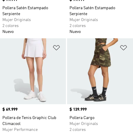
Pollera Satén Estampado
Pollera Satén Estampado
Serpiente
Serpiente
Mujer Originals
Mujer Originals
2 colores
2 colores
Nuevo
Nuevo
Añadir a la lista de deseos
Añ
Precio
$ 69.999
Precio
$ 139.999
Pollera de Tenis Graphic Club
Pollera Cargo
Climacool
Mujer Originals
Mujer Performance
2 colores