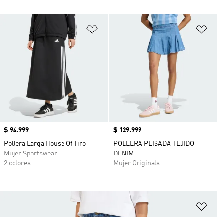
Añadir a la lista de deseos
Añ
Precio
$ 94.999
Precio
$ 129.999
Pollera Larga House Of Tiro
POLLERA PLISADA TEJIDO
Mujer Sportswear
DENIM
2 colores
Mujer Originals
Añ