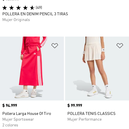
(49)
POLLERA EN DENIM PENCIL 3 TIRAS
Mujer Originals
Añadir a la lista de deseos
Añ
Precio
$ 94.999
Precio
$ 99.999
Pollera Larga House Of Tiro
POLLERA TENIS CLASSICS
Mujer Sportswear
Mujer Performance
2 colores