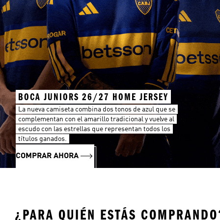
BOCA JUNIORS 26/27 HOME JERSEY
La nueva camiseta combina dos tonos de azul que se
complementan con el amarillo tradicional y vuelve al
escudo con las estrellas que representan todos los
títulos ganados.
COMPRAR AHORA
¿PARA QUIÉN ESTÁS COMPRANDO