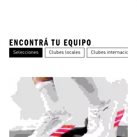
ENCONTRÁ TU EQUIPO
Selecciones
Clubes locales
Clubes internacional
Argentina
Alemania
Ch