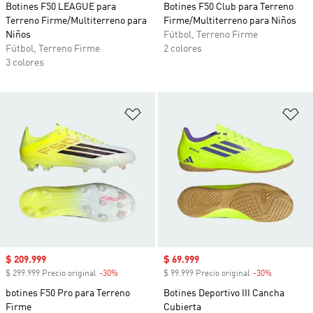
Botines F50 LEAGUE para
Botines F50 Club para Terreno
Terreno Firme/Multiterreno para
Firme/Multiterreno para Niños
Niños
Fútbol, Terreno Firme
Fútbol, Terreno Firme
2 colores
3 colores
Añadir a la lista de deseos
Añ
Precio de venta
$ 209.999
Precio de venta
$ 69.999
$ 299.999 Precio original
-30%
Descuento
$ 99.999 Precio original
-30%
Descuento
botines F50 Pro para Terreno
Botines Deportivo III Cancha
Firme
Cubierta