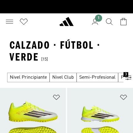
1
CALZADO · FÚTBOL ·
VERDE
[15]
3
Nivel Principiante
Nivel Club
Semi-Profesional
Profe
Añadir a la lista de deseos
Añ