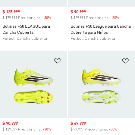
Precio de venta
$ 125.999
Precio de venta
$ 90.999
$ 179.999 Precio original
-30%
Descuento
$ 129.999 Precio original
-30%
Descuent
Botines F50 LEAGUE para
Botines F50 League para Cancha
Cancha Cubierta
Cubierta para Niños
Fútbol, Cancha cubierta
Fútbol, Cancha cubierta
Añadir a la lista de deseos
Añ
Precio de venta
$ 90.999
Precio de venta
$ 69.999
$ 129.999 Precio original
-30%
Descuento
$ 99.999 Precio original
-30%
Descuento