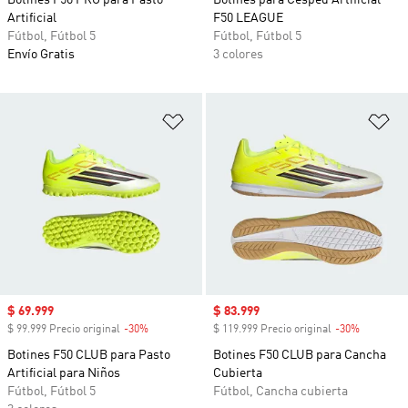
Botines F50 PRO para Pasto
Botines para Césped Artificial
Artificial
F50 LEAGUE
Fútbol, Fútbol 5
Fútbol, Fútbol 5
Envío Gratis
3 colores
Añadir a la lista de deseos
Añ
Precio de venta
$ 69.999
Precio de venta
$ 83.999
$ 99.999 Precio original
-30%
Descuento
$ 119.999 Precio original
-30%
Descuent
Botines F50 CLUB para Pasto
Botines F50 CLUB para Cancha
Artificial para Niños
Cubierta
Fútbol, Fútbol 5
Fútbol, Cancha cubierta