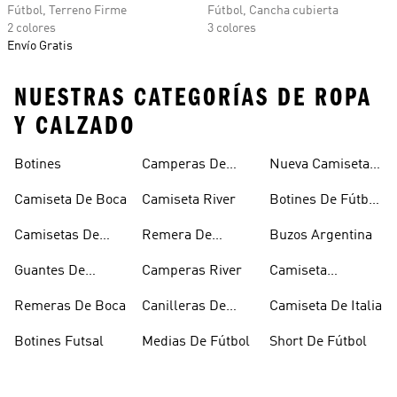
Fútbol, Terreno Firme
Fútbol, Cancha cubierta
2 colores
3 colores
Envío Gratis
NUESTRAS CATEGORÍAS DE ROPA
Y CALZADO
Botines
Camperas De
Nueva Camiseta
Boca
De Argentina
Camiseta De Boca
Camiseta River
Botines De Fútbol
5
Camisetas De
Remera De
Buzos Argentina
Fútbol
Argentina
Guantes De
Camperas River
Camiseta
Arquero
Alemania
Remeras De Boca
Canilleras De
Camiseta De Italia
Fútbol
Botines Futsal
Medias De Fútbol
Short De Fútbol