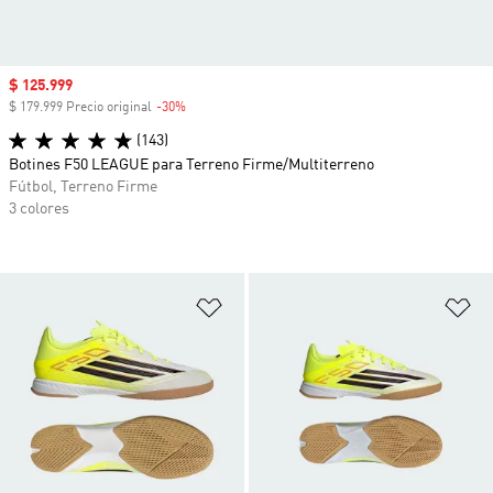
Precio de venta
$ 125.999
$ 179.999 Precio original
-30%
Descuento
(143)
Botines F50 LEAGUE para Terreno Firme/Multiterreno
Fútbol, Terreno Firme
3 colores
Añadir a la lista de deseos
Añ