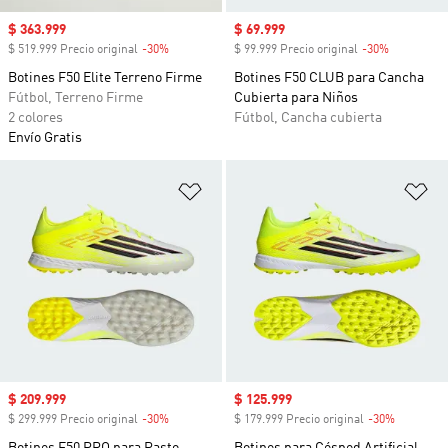
Precio de venta
$ 363.999
Precio de venta
$ 69.999
$ 519.999 Precio original
-30%
Descuento
$ 99.999 Precio original
-30%
Descuento
Botines F50 Elite Terreno Firme
Botines F50 CLUB para Cancha
Fútbol, Terreno Firme
Cubierta para Niños
2 colores
Fútbol, Cancha cubierta
Envío Gratis
Añadir a la lista de deseos
Añ
Precio de venta
$ 209.999
Precio de venta
$ 125.999
$ 299.999 Precio original
-30%
Descuento
$ 179.999 Precio original
-30%
Descuent