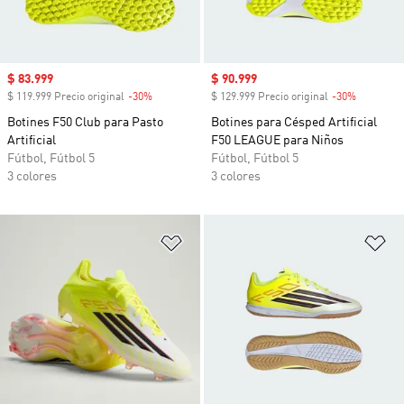
Precio de venta
$ 83.999
Precio de venta
$ 90.999
$ 119.999 Precio original
-30%
Descuento
$ 129.999 Precio original
-30%
Descuent
Botines F50 Club para Pasto
Botines para Césped Artificial
Artificial
F50 LEAGUE para Niños
Fútbol, Fútbol 5
Fútbol, Fútbol 5
3 colores
3 colores
Añadir a la lista de deseos
Añ