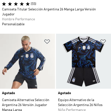
(55)
Camiseta Titular Selección Argentina 26 Manga Larga Versión
Jugador
Hombre Performance
Personalizable
Añadir a la lista de deseos
Añ
Agotado
Agotado
Camiseta Alternativa Selección
Equipo Alternativo de la
Argentina 26 Versión Jugador
Selección Argentina 26 Niños
Manga Larga
Niño Performance