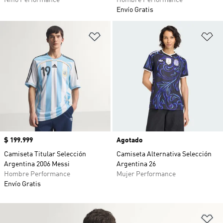
Niño Performance
Hombre Performance
Envío Gratis
Añadir a la lista de deseos
Añ
Precio
$ 199.999
Agotado
Camiseta Titular Selección
Camiseta Alternativa Selección
Argentina 2006 Messi
Argentina 26
Hombre Performance
Mujer Performance
Envío Gratis
Añ