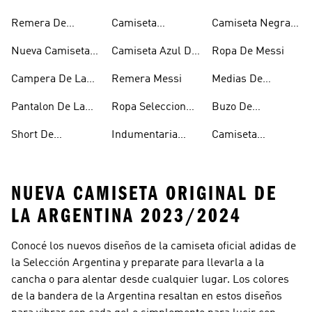
Argentina
Argentina Mujer
Remera De
Camiseta
Camiseta Negra
Argentina
Suplente
Argentina
Nueva Camiseta
Camiseta Azul De
Ropa De Messi
Argentina
De Argentina
Argentina
Campera De La
Remera Messi
Medias De
Seleccion
Argentina
Pantalon De La
Ropa Seleccion
Buzo De
Argentina
Seleccion
Argentina
Argentina
Short De
Indumentaria
Camiseta
Argentina
Argentina
Argentina
Argentina Messi
NUEVA CAMISETA ORIGINAL DE
LA ARGENTINA 2023/2024
Conocé los nuevos diseños de la camiseta oficial adidas de
la Selección Argentina y preparate para llevarla a la
cancha o para alentar desde cualquier lugar. Los colores
de la bandera de la Argentina resaltan en estos diseños