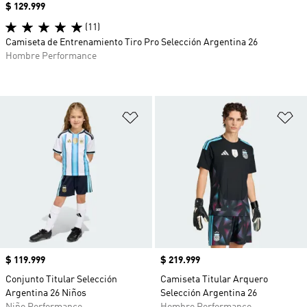
Precio
$ 129.999
(11)
Camiseta de Entrenamiento Tiro Pro Selección Argentina 26
Hombre Performance
Añadir a la lista de deseos
Añ
Precio
$ 119.999
Precio
$ 219.999
Conjunto Titular Selección
Camiseta Titular Arquero
Argentina 26 Niños
Selección Argentina 26