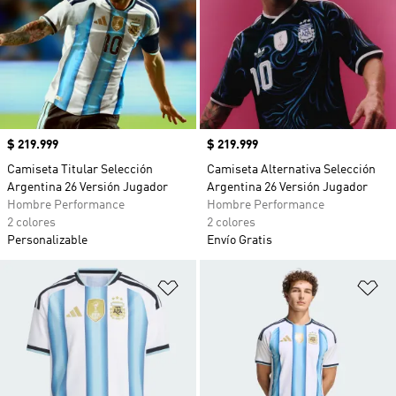
Precio
$ 219.999
Precio
$ 219.999
Camiseta Titular Selección
Camiseta Alternativa Selección
Argentina 26 Versión Jugador
Argentina 26 Versión Jugador
Hombre Performance
Hombre Performance
2 colores
2 colores
Personalizable
Envío Gratis
Añadir a la lista de deseos
Añ