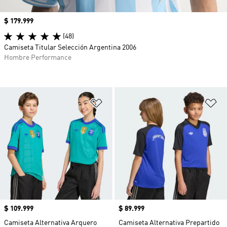
Precio
$ 179.999
(48)
Camiseta Titular Selección Argentina 2006
Hombre Performance
Añadir a la lista de deseos
Añ
Precio
$ 109.999
Precio
$ 89.999
Camiseta Alternativa Arquero
Camiseta Alternativa Prepartido