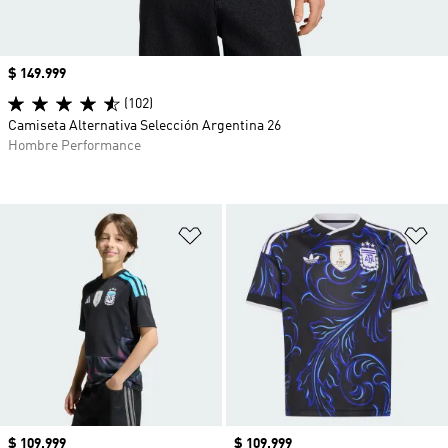
Precio
$ 149.999
(102)
Camiseta Alternativa Selección Argentina 26
Hombre Performance
Añadir a la lista de deseos
Añ
Precio
$ 109.999
Precio
$ 109.999