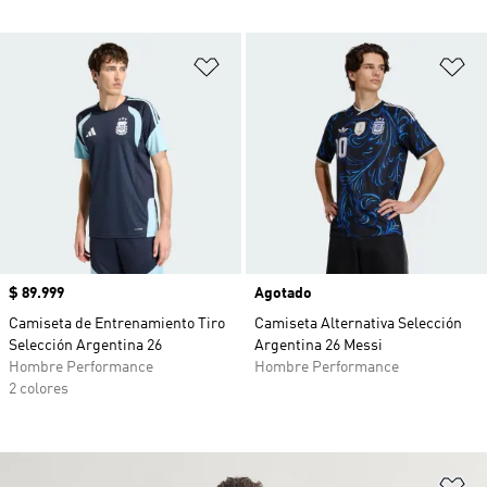
Añadir a la lista de deseos
Añ
Precio
$ 89.999
Agotado
Camiseta de Entrenamiento Tiro
Camiseta Alternativa Selección
Selección Argentina 26
Argentina 26 Messi
Hombre Performance
Hombre Performance
2 colores
Añ