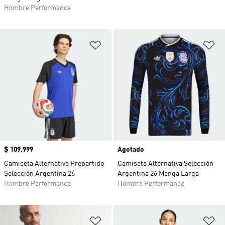
Hombre Performance
Añadir a la lista de deseos
Añ
Precio
$ 109.999
Agotado
Camiseta Alternativa Prepartido
Camiseta Alternativa Selección
Selección Argentina 26
Argentina 26 Manga Larga
Hombre Performance
Hombre Performance
Añadir a la lista de deseos
Añ