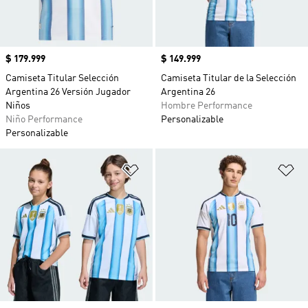
Precio
$ 179.999
Precio
$ 149.999
Camiseta Titular Selección
Camiseta Titular de la Selección
Argentina 26 Versión Jugador
Argentina 26
Niños
Hombre Performance
Niño Performance
Personalizable
Personalizable
Añadir a la lista de deseos
Añ