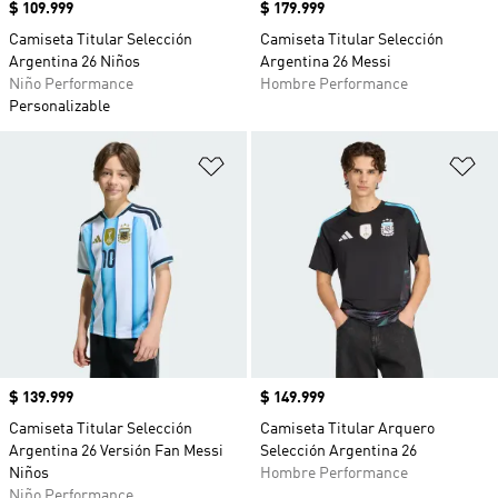
Precio
$ 109.999
Precio
$ 179.999
Camiseta Titular Selección
Camiseta Titular Selección
Argentina 26 Niños
Argentina 26 Messi
Niño Performance
Hombre Performance
Personalizable
Añadir a la lista de deseos
Añ
Precio
$ 139.999
Precio
$ 149.999
Camiseta Titular Selección
Camiseta Titular Arquero
Argentina 26 Versión Fan Messi
Selección Argentina 26
Niños
Hombre Performance
Niño Performance