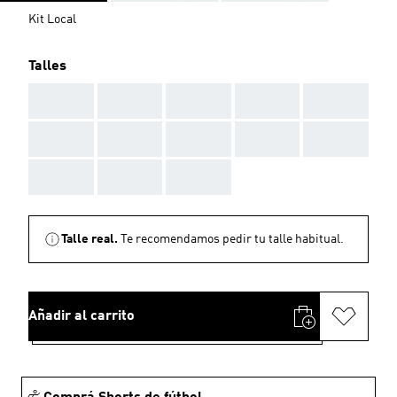
Kit Local
Talles
AAA
AAA
AAA
AAA
AAA
AAA
AAA
AAA
AAA
AAA
AAA
AAA
AAA
Talle real.
Te recomendamos pedir tu talle habitual.
Añadir al carrito