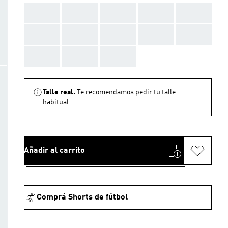
AAA
AAA
AAA
AAA
AAA
AAA
AAA
AAA
AAA
AAA
AAA
AAA
AAA
Talle real.
Te recomendamos pedir tu talle
habitual.
Añadir al carrito
Comprá Shorts de fútbol