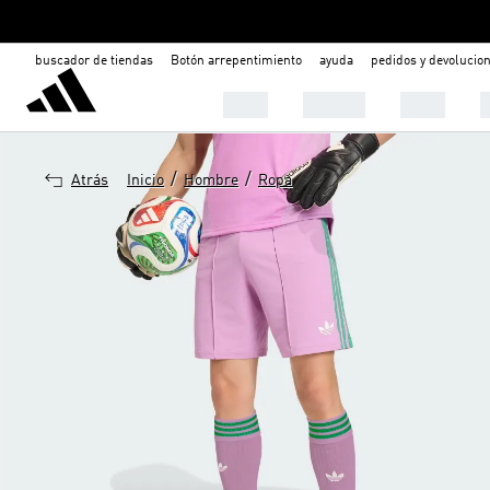
buscador de tiendas
Botón arrepentimiento
ayuda
pedidos y devolucio
Mujer
Hombre
Niños

/
/
Atrás
Inicio
Hombre
Ropa