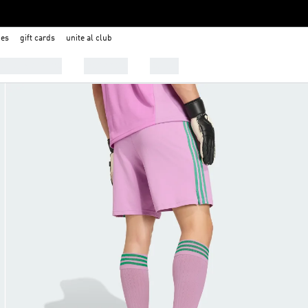
nes
gift cards
unite al club
 Tendencias
Deportes
Outlet