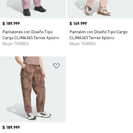
Precio
$ 189.999
Precio
$ 169.999
Pantalones con Diseño Tipo
Pantalón con Diseño Tipo Cargo
Cargo CLIMA365 Terrex Xploric
CLIMA365 Terrex Xploric
Mujer TERREX
Mujer TERREX
Añadir a la lista de deseos
Precio
$ 189.999