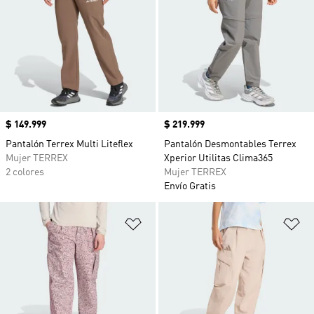
Precio
$ 149.999
Precio
$ 219.999
Pantalón Terrex Multi Liteflex
Pantalón Desmontables Terrex
Mujer TERREX
Xperior Utilitas Clima365
2 colores
Mujer TERREX
Envío Gratis
Añadir a la lista de deseos
Añ