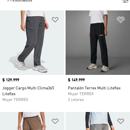
7 resultados
Añadir a la lista de deseos
Añ
Precio
$ 129.999
Precio
$ 149.999
Jogger Cargo Multi Clima365
Pantalón Terrex Multi Liteflex
Liteflex
Mujer TERREX
Mujer TERREX
2 colores
Añadir a la lista de deseos
Añ