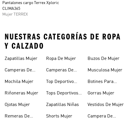
Pantalones cargo Terrex Xploric
CLIMA365
Mujer TERREX
NUESTRAS CATEGORÍAS DE ROPA
Y CALZADO
Zapatillas Mujer
Ropa De Mujer
Buzos De Mujer
Camperas De
Camperas De
Musculosa Mujer
Mujer
Abrigo Mujer
Mochila Mujer
Top Deportivo
Botines Para
Mujer
Mujer
Riñoneras Mujer
Tops Deportivos
Gorras Mujer
Mujer
Ojotas Mujer
Zapatillas Niñas
Vestidos De Mujer
Remeras De
Shorts Mujer
Campera De
Mujer
Invierno Mujer