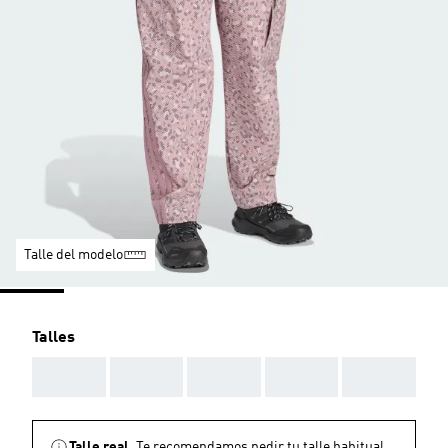
Talle del modelo
Talles
AAA
AAA
AAA
AAA
AAA
Talle real.
Te recomendamos pedir tu talle habitual.