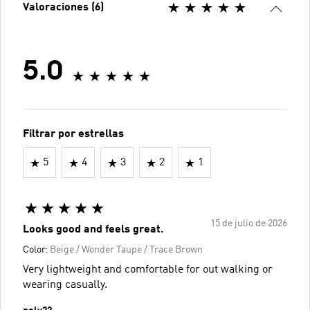
Valoraciones (6)
5.0
Filtrar por estrellas
5
4
3
2
1
15 de julio de 2026
Looks good and feels great.
Color:
Beige / Wonder Taupe / Trace Brown
Very lightweight and comfortable for out walking or
wearing casually.