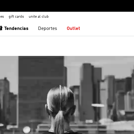
nes
gift cards
unite al club
🩰 Tendencias
Deportes
Outlet