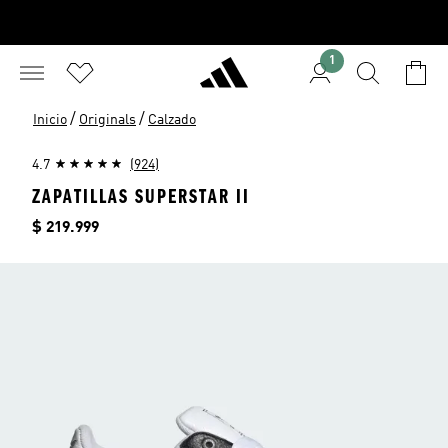
1
/
/
Inicio
Originals
Calzado
4.7
(924)
ZAPATILLAS SUPERSTAR II
Precio
$ 219.999