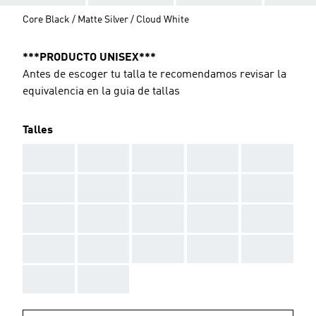
Core Black / Matte Silver / Cloud White
***PRODUCTO UNISEX***
Antes de escoger tu talla te recomendamos revisar la
equivalencia en la guia de tallas
Talles
AAA
AAA
AAA
AAA
AAA
AAA
AAA
AAA
AAA
AAA
AAA
AAA
AAA
AAA
AAA
AAA
AAA
AAA
AAA
AAA
AAA
AAA