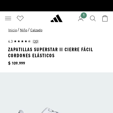
1
/
/
Inicio
Niño
Calzado
4.3
(30)
ZAPATILLAS SUPERSTAR II CIERRE FÁCIL
CORDONES ELÁSTICOS
Precio
$ 109.999