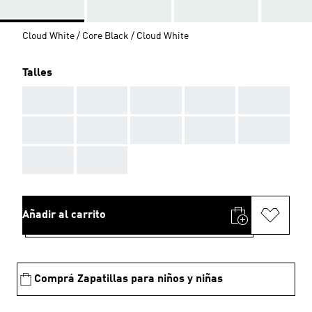
Cloud White / Core Black / Cloud White
Talles
AAA
AAA
AAA
AAA
AAA
AAA
AAA
AAA
AAA
AAA
AAA
AAA
Añadir al carrito
Comprá Zapatillas para niños y niñas