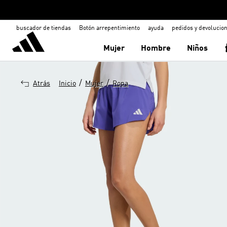
buscador de tiendas
Botón arrepentimiento
ayuda
pedidos y devolucio
Mujer
Hombre
Niños
/
/
Atrás
Inicio
Mujer
Ropa