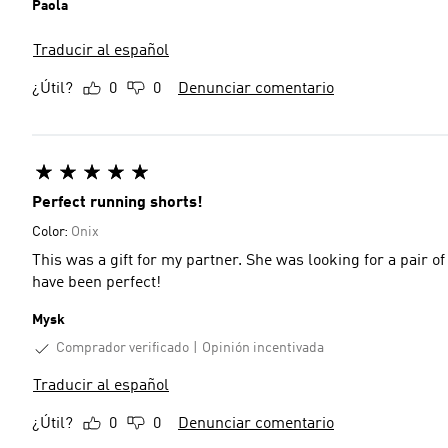
Paola
Traducir al español
¿Útil?
0
0
Denunciar comentario
Perfect running shorts!
Color:
Onix
This was a gift for my partner. She was looking for a pair of shorts that wouldn’t scrunch up while running and these
have been perfect!
Mysk
Comprador verificado
Opinión incentivada
Traducir al español
¿Útil?
0
0
Denunciar comentario