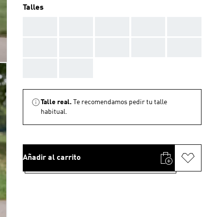
Talles
AAA
AAA
AAA
AAA
AAA
AAA
AAA
AAA
AAA
AAA
AAA
AAA
Talle real.
Te recomendamos pedir tu talle
habitual.
Añadir al carrito