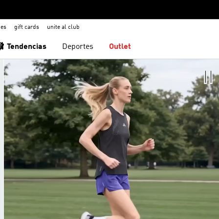
nes
gift cards
unite al club
🩰 Tendencias
Deportes
Outlet