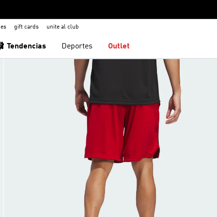
nes
gift cards
unite al club
🩰 Tendencias
Deportes
Outlet