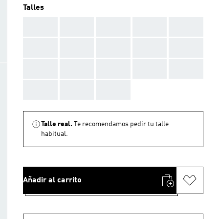
Talles
AAA
AAA
AAA
AAA
AAA
AAA
AAA
AAA
AAA
AAA
AAA
AAA
AAA
AAA
AAA
AAA
AAA
AAA
Talle real.
Te recomendamos pedir tu talle
habitual.
Añadir al carrito