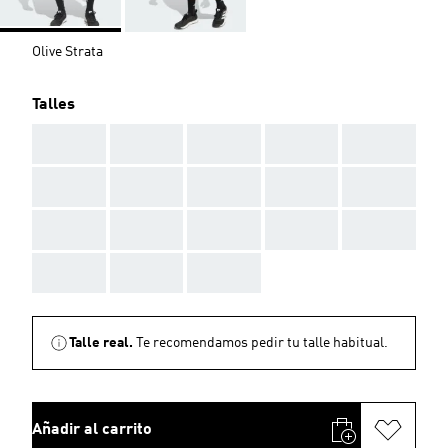
Olive Strata
Talles
AAA
AAA
AAA
AAA
AAA
AAA
AAA
AAA
AAA
AAA
AAA
AAA
AAA
AAA
AAA
AAA
AAA
AAA
Talle real.
Te recomendamos pedir tu talle habitual.
Añadir al carrito