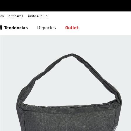
nes
gift cards
unite al club
🩰 Tendencias
Deportes
Outlet