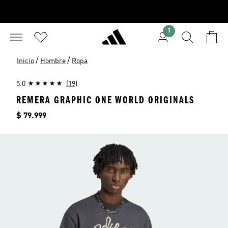
1
/
/
Inicio
Hombre
Ropa
5.0
(19)
REMERA GRAPHIC ONE WORLD ORIGINALS
Precio
$ 79.999