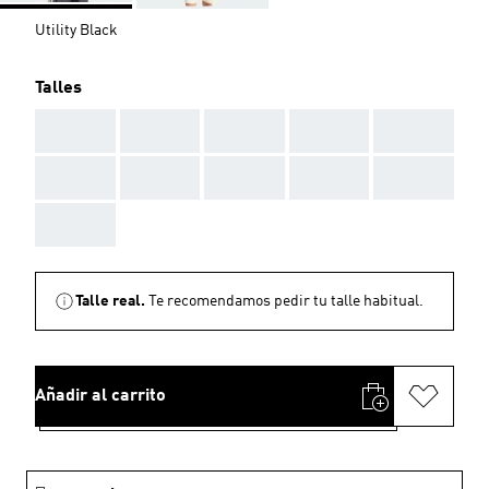
Utility Black
Talles
AAA
AAA
AAA
AAA
AAA
AAA
AAA
AAA
AAA
AAA
AAA
Talle real.
Te recomendamos pedir tu talle habitual.
Añadir al carrito