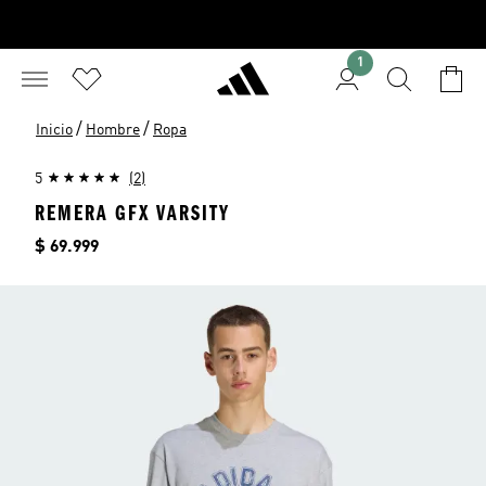
1
/
/
Inicio
Hombre
Ropa
5
(2)
REMERA GFX VARSITY
Precio
$ 69.999