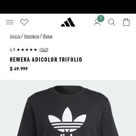
1
/
/
Inicio
Hombre
Ropa
4.9
(362)
REMERA ADICOLOR TRIFOLIO
Precio
$ 49.999