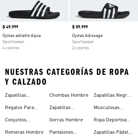
Precio
$ 49.999
Precio
$ 59.999
Ojotas adilette Aqua
Ojotas Adissage
Sportswear
Sportswear
4 colores
2 colores
NUESTRAS CATEGORÍAS DE ROPA
Y CALZADO
Zapatillas
Chombas Hombre
Zapatillas Negras
Hombre
Hombre
Hombre
Regalos Para
Zapatillas
Musculosas
Hombres
Blancas Hombre
Hombre
Conjuntos
Gorras Hombre
Ropa Deportiva
Deportivos
Hombre
Remeras Hombre
Pantalones
Zapatillas Pádel
Hombre