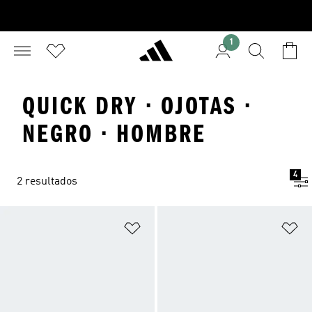
1
QUICK DRY · OJOTAS ·
NEGRO · HOMBRE
4
2 resultados
Añadir a la lista de deseos
Añ