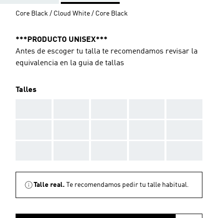
Core Black / Cloud White / Core Black
***PRODUCTO UNISEX***
Antes de escoger tu talla te recomendamos revisar la
equivalencia en la guia de tallas
Talles
AAA
AAA
AAA
AAA
AAA
AAA
AAA
AAA
AAA
AAA
AAA
AAA
AAA
AAA
AAA
Talle real.
Te recomendamos pedir tu talle habitual.