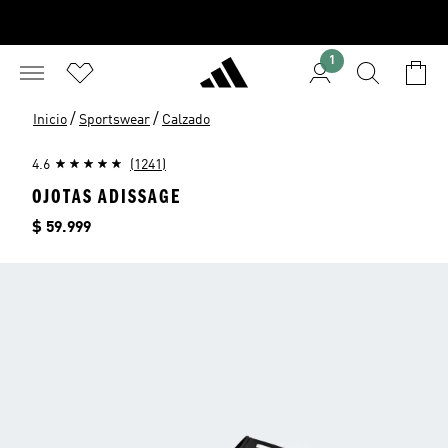
1
/
/
Inicio
Sportswear
Calzado
4.6
(1241)
OJOTAS ADISSAGE
Precio
$ 59.999