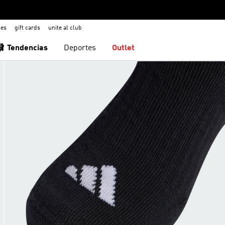
nes
gift cards
unite al club
🩰 Tendencias
Deportes
Outlet