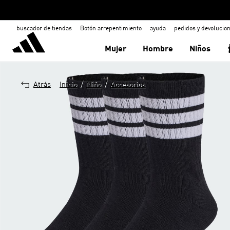
buscador de tiendas
Botón arrepentimiento
ayuda
pedidos y devolucio
Mujer
Hombre
Niños
/
/
Atrás
Inicio
Niño
Accesorios