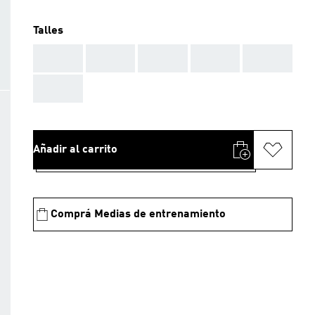
Talles
AAA
AAA
AAA
AAA
AAA
AAA
Añadir al carrito
Comprá Medias de entrenamiento