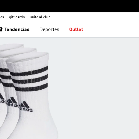
nes
gift cards
unite al club
🩰 Tendencias
Deportes
Outlet