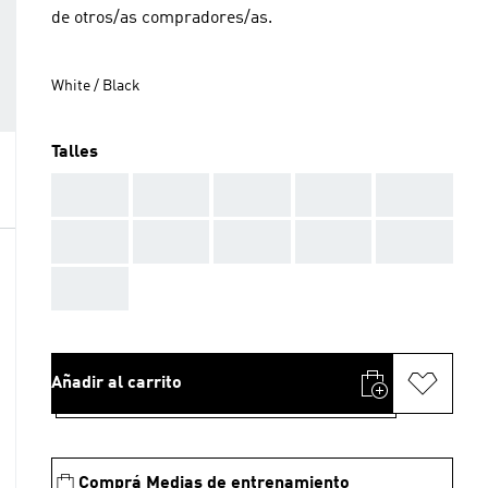
de otros/as compradores/as.
White / Black
Talles
AAA
AAA
AAA
AAA
AAA
AAA
AAA
AAA
AAA
AAA
AAA
Añadir al carrito
Comprá Medias de entrenamiento