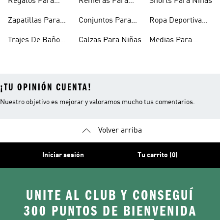
Regalos Para
Remeras Para
Shorts Para Niñas
Niñas
Niñas
Zapatillas Para
Conjuntos Para
Ropa Deportiva
Bebés
Niñas
Para Niñas
Trajes De Baño
Calzas Para Niñas
Medias Para
Niñas
Niñas
¡TU OPINIÓN CUENTA!
Nuestro objetivo es mejorar y valoramos mucho tus comentarios.
Volver arriba
Iniciar sesión
Tu carrito (0)
UNITE AL CLUB Y CONSEGUÍ
300 PUNTOS DE BIENVENIDA