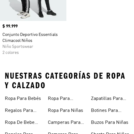
Precio
$ 99.999
Conjunto Deportivo Essentials
Climacool Niños
Niño Sportswear
2 colores
NUESTRAS CATEGORÍAS DE ROPA
Y CALZADO
Ropa Para Bebés
Ropa Para
Zapatillas Para
Adolescentes
Adolescentes
Regalos Para
Ropa Para Niñas
Botines Para
Bebés
Niñas
Ropa De Bebe
Camperas Para
Buzos Para Niñas
Recién Nacido
Niñas