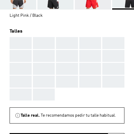
Light Pink / Black
Talles
AAA
AAA
AAA
AAA
AAA
AAA
AAA
AAA
AAA
AAA
AAA
AAA
AAA
AAA
AAA
AAA
AAA
AAA
AAA
AAA
AAA
AAA
Talle real.
Te recomendamos pedir tu talle habitual.