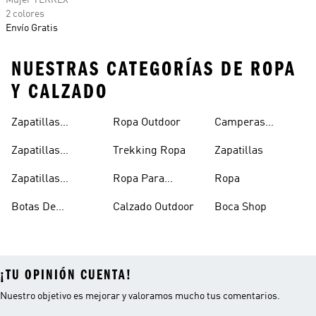
Mujer TERREX
2 colores
Envío Gratis
NUESTRAS CATEGORÍAS DE ROPA
Y CALZADO
Zapatillas
Ropa Outdoor
Camperas
Trekking Mujer
Outdoor
Zapatillas
Trekking Ropa
Zapatillas
Trekking
Zapatillas
Ropa Para
Ropa
Trekking Hombre
Trekking Mujer
Botas De
Calzado Outdoor
Boca Shop
Trekking
¡TU OPINIÓN CUENTA!
Nuestro objetivo es mejorar y valoramos mucho tus comentarios.