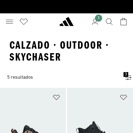
1
CALZADO · OUTDOOR ·
SKYCHASER
3
5 resultados
Añadir a la lista de deseos
Añ