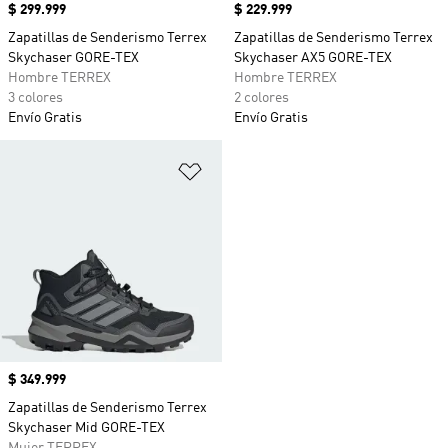
Precio
$ 299.999
Precio
$ 229.999
Zapatillas de Senderismo Terrex
Zapatillas de Senderismo Terrex
Skychaser GORE-TEX
Skychaser AX5 GORE-TEX
Hombre TERREX
Hombre TERREX
3 colores
2 colores
Envío Gratis
Envío Gratis
Añadir a la lista de deseos
Precio
$ 349.999
Zapatillas de Senderismo Terrex
Skychaser Mid GORE-TEX