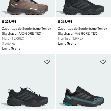
Precio
$ 229.999
Precio
$ 349.999
Zapatillas de Senderismo Terrex
Zapatillas de Senderismo Terrex
Skychaser AX5 GORE-TEX
Skychaser Mid GORE-TEX
Mujer TERREX
Hombre TERREX
3 colores
Envío Gratis
Envío Gratis
Añadir a la lista de deseos
Añ