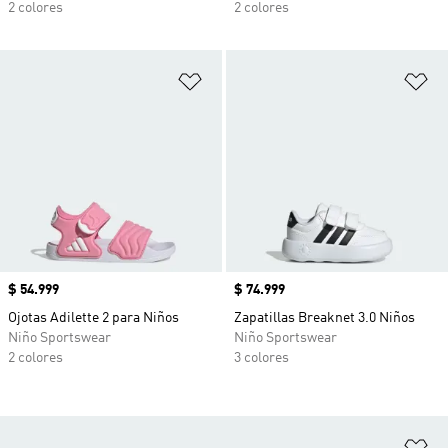
2 colores
2 colores
Añadir a la lista de deseos
Añ
Precio
$ 54.999
Precio
$ 74.999
Ojotas Adilette 2 para Niños
Zapatillas Breaknet 3.0 Niños
Niño Sportswear
Niño Sportswear
2 colores
3 colores
Añ