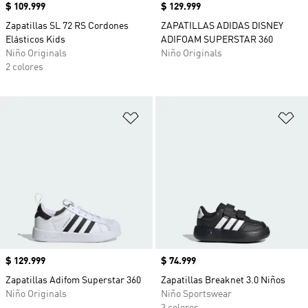
Precio
$ 109.999
Precio
$ 129.999
Zapatillas SL 72 RS Cordones
ZAPATILLAS ADIDAS DISNEY
Elásticos Kids
ADIFOAM SUPERSTAR 360
Niño Originals
Niño Originals
2 colores
Añadir a la lista de deseos
Añ
Precio
$ 129.999
Precio
$ 74.999
Zapatillas Adifom Superstar 360
Zapatillas Breaknet 3.0 Niños
Niño Originals
Niño Sportswear