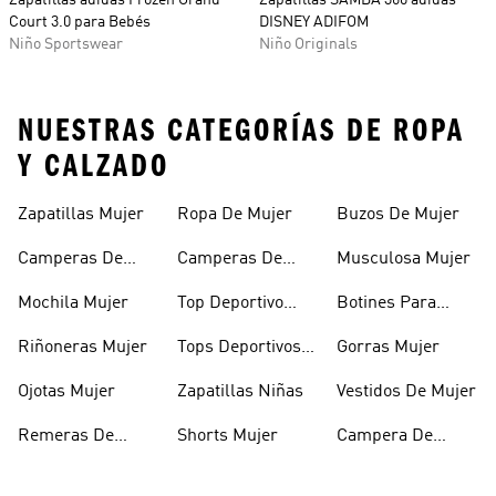
Zapatillas adidas Frozen Grand
Zapatillas SAMBA 360 adidas
Court 3.0 para Bebés
DISNEY ADIFOM
Niño Sportswear
Niño Originals
NUESTRAS CATEGORÍAS DE ROPA
Y CALZADO
Zapatillas Mujer
Ropa De Mujer
Buzos De Mujer
Camperas De
Camperas De
Musculosa Mujer
Mujer
Abrigo Mujer
Mochila Mujer
Top Deportivo
Botines Para
Mujer
Mujer
Riñoneras Mujer
Tops Deportivos
Gorras Mujer
Mujer
Ojotas Mujer
Zapatillas Niñas
Vestidos De Mujer
Remeras De
Shorts Mujer
Campera De
Mujer
Invierno Mujer