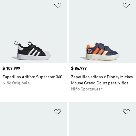
Añadir a la lista de deseos
Añ
Precio
$ 109.999
Precio
$ 84.999
Zapatillas Adifom Superstar 360
Zapatillas adidas x Disney Mickey
Niño Originals
Mouse Grand Court para Niños
Niño Sportswear
Añadir a la lista de deseos
Añ