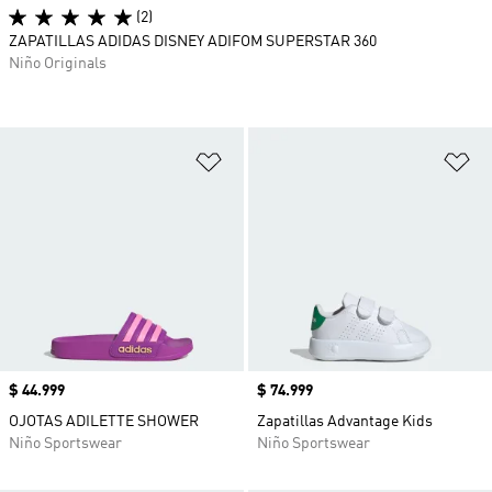
(2)
ZAPATILLAS ADIDAS DISNEY ADIFOM SUPERSTAR 360
Niño Originals
Añadir a la lista de deseos
Añ
Precio
$ 44.999
Precio
$ 74.999
OJOTAS ADILETTE SHOWER
Zapatillas Advantage Kids
Niño Sportswear
Niño Sportswear