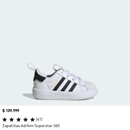
Precio
$ 109.999
(41)
Zapatillas Adifom Superstar 360