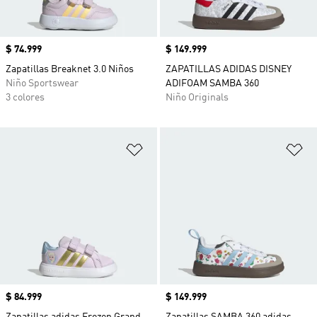
Precio
$ 74.999
Precio
$ 149.999
Zapatillas Breaknet 3.0 Niños
ZAPATILLAS ADIDAS DISNEY
Niño Sportswear
ADIFOAM SAMBA 360
3 colores
Niño Originals
Añadir a la lista de deseos
Añ
Precio
$ 84.999
Precio
$ 149.999