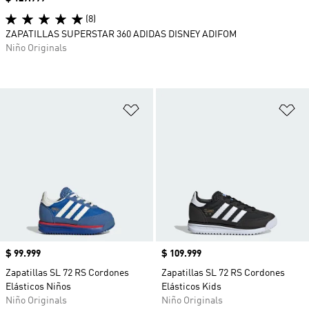
(8)
ZAPATILLAS SUPERSTAR 360 ADIDAS DISNEY ADIFOM
Niño Originals
Añadir a la lista de deseos
Añ
Precio
$ 99.999
Precio
$ 109.999
Zapatillas SL 72 RS Cordones
Zapatillas SL 72 RS Cordones
Elásticos Niños
Elásticos Kids
Niño Originals
Niño Originals