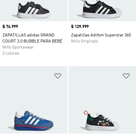
Precio
$ 74.999
Precio
$ 129.999
ZAPATILLAS adidas GRAND
Zapatillas Adifom Superstar 360
COURT 3.0 BUBBLE PARA BEBÉ
Niño Originals
Niño Sportswear
2 colores
Añadir a la lista de deseos
Añ