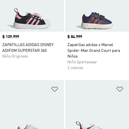
Precio
$ 139.999
Precio
$ 84.999
ZAPATILLAS ADIDAS DISNEY
Zapatillas adidas x Marvel
ADIFOM SUPERSTAR 360
Spider-Man Grand Court para
Niño Originals
Niños
Niño Sportswear
2 colores
Añadir a la lista de deseos
Añ