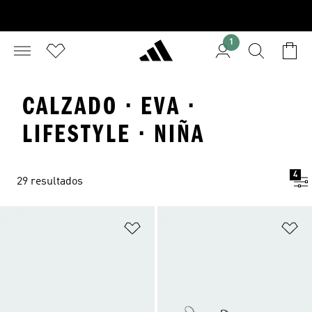
1
CALZADO · EVA ·
LIFESTYLE · NIÑA
4
29 resultados
Añadir a la lista de deseos
Añ