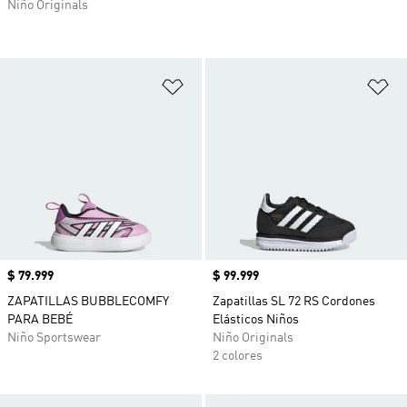
Niño Originals
Añadir a la lista de deseos
Añ
Precio
$ 79.999
Precio
$ 99.999
ZAPATILLAS BUBBLECOMFY
Zapatillas SL 72 RS Cordones
PARA BEBÉ
Elásticos Niños
Niño Sportswear
Niño Originals
2 colores