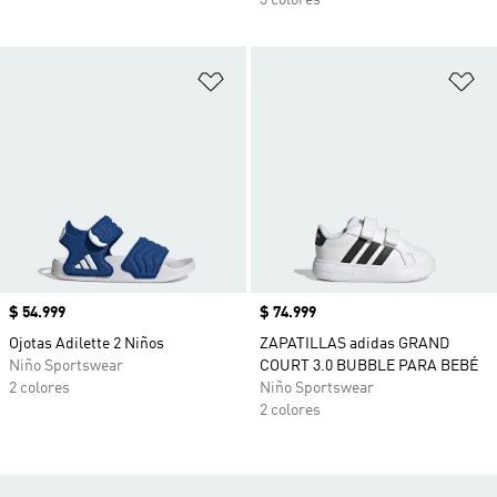
3 colores
Añadir a la lista de deseos
Añ
Precio
$ 54.999
Precio
$ 74.999
Ojotas Adilette 2 Niños
ZAPATILLAS adidas GRAND
Niño Sportswear
COURT 3.0 BUBBLE PARA BEBÉ
2 colores
Niño Sportswear
2 colores