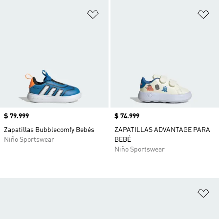
Añadir a la lista de deseos
Añ
Precio
$ 79.999
Precio
$ 74.999
Zapatillas Bubblecomfy Bebés
ZAPATILLAS ADVANTAGE PARA
Niño Sportswear
BEBÉ
Niño Sportswear
Añ