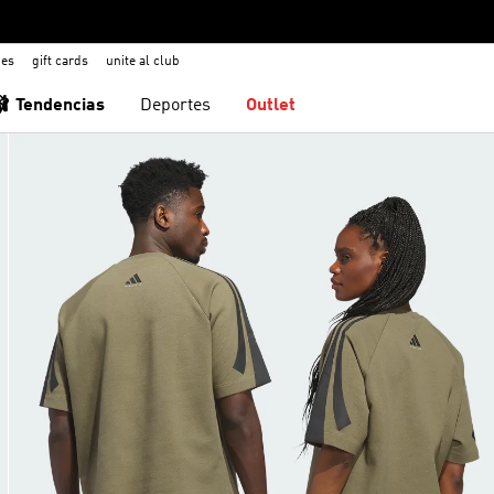
nes
gift cards
unite al club
🩰 Tendencias
Deportes
Outlet