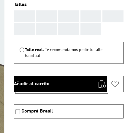
Talles
AAA
AAA
AAA
AAA
AAA
AAA
AAA
AAA
AAA
Talle real.
Te recomendamos pedir tu talle
habitual.
Añadir al carrito
Comprá Brasil