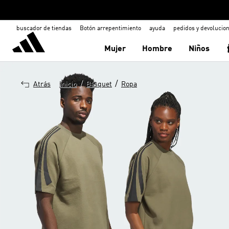
buscador de tiendas
Botón arrepentimiento
ayuda
pedidos y devolucio
Mujer
Hombre
Niños
/
/
Atrás
Inicio
Básquet
Ropa