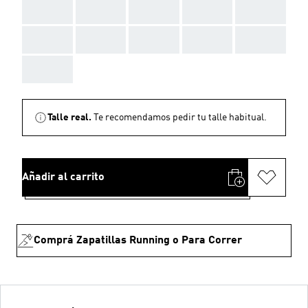
AAA
AAA
AAA
AAA
AAA
AAA
AAA
AAA
AAA
AAA
AAA
Talle real.
Te recomendamos pedir tu talle habitual.
Añadir al carrito
Comprá Zapatillas Running o Para Correr