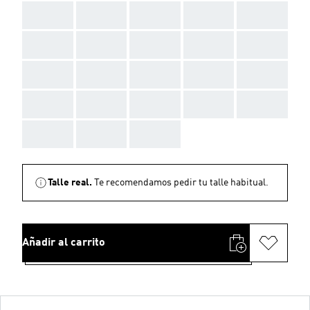
AAA
AAA
AAA
AAA
AAA
AAA
AAA
AAA
AAA
AAA
AAA
AAA
AAA
AAA
AAA
AAA
AAA
AAA
AAA
AAA
AAA
AAA
AAA
Talle real.
Te recomendamos pedir tu talle habitual.
Añadir al carrito