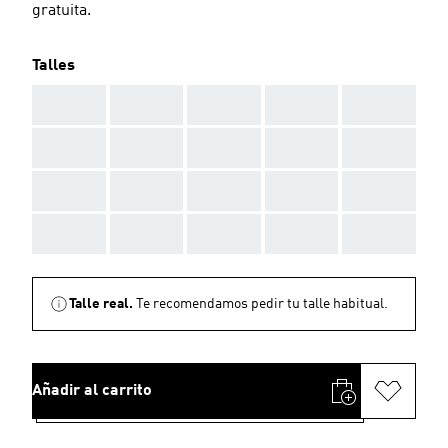
gratuita.
Talles
AAA
AAA
AAA
AAA
AAA
AAA
AAA
AAA
AAA
AAA
AAA
AAA
AAA
AAA
AAA
AAA
AAA
AAA
AAA
AAA
Talle real.
Te recomendamos pedir tu talle habitual.
Añadir al carrito