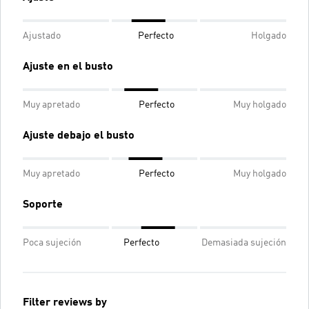
Ajustado
Perfecto
Holgado
Ajuste en el busto
Muy apretado
Perfecto
Muy holgado
Ajuste debajo el busto
Muy apretado
Perfecto
Muy holgado
Soporte
Poca sujeción
Perfecto
Demasiada sujeción
Filter reviews by