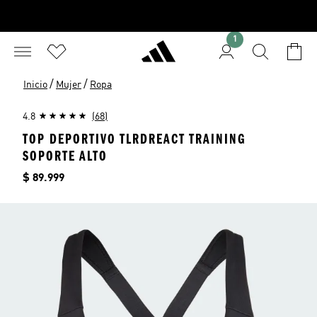
1
/
/
Inicio
Mujer
Ropa
4.8
(68)
TOP DEPORTIVO TLRDREACT TRAINING
SOPORTE ALTO
Precio
$ 89.999