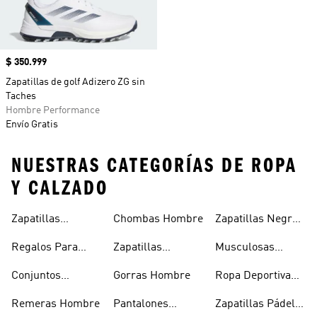
Precio
$ 350.999
Zapatillas de golf Adizero ZG sin
Taches
Hombre Performance
Envío Gratis
NUESTRAS CATEGORÍAS DE ROPA
Y CALZADO
Zapatillas
Chombas Hombre
Zapatillas Negras
Hombre
Hombre
Hombre
Regalos Para
Zapatillas
Musculosas
Hombres
Blancas Hombre
Hombre
Conjuntos
Gorras Hombre
Ropa Deportiva
Deportivos
Hombre
Remeras Hombre
Pantalones
Zapatillas Pádel
Hombre