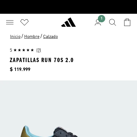
1
/
/
Inicio
Hombre
Calzado
5
(7)
ZAPATILLAS RUN 70S 2.0
Precio
$ 119.999