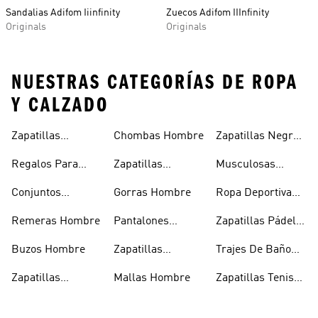
Sandalias Adifom Iiinfinity
Zuecos Adifom IIInfinity
Originals
Originals
NUESTRAS CATEGORÍAS DE ROPA
Y CALZADO
Zapatillas
Chombas Hombre
Zapatillas Negras
Hombre
Hombre
Hombre
Regalos Para
Zapatillas
Musculosas
Hombres
Blancas Hombre
Hombre
Conjuntos
Gorras Hombre
Ropa Deportiva
Deportivos
Hombre
Remeras Hombre
Pantalones
Zapatillas Pádel
Hombre
Deportivos
Hombre
Buzos Hombre
Zapatillas
Trajes De Baño
Hombre
Trekking Hombre
Hombre
Zapatillas
Mallas Hombre
Zapatillas Tenis
Deportivas
Hombre