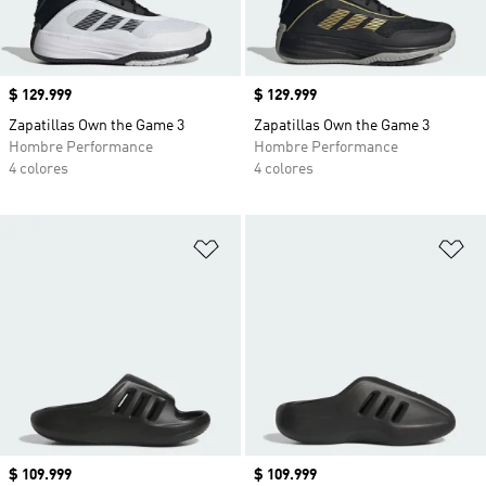
Precio
$ 129.999
Precio
$ 129.999
Zapatillas Own the Game 3
Zapatillas Own the Game 3
Hombre Performance
Hombre Performance
4 colores
4 colores
Añadir a la lista de deseos
Añ
Precio
$ 109.999
Precio
$ 109.999