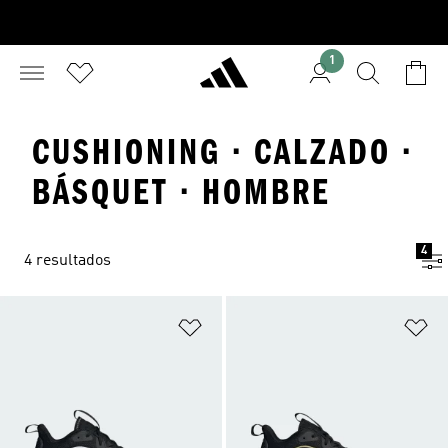
1
CUSHIONING · CALZADO ·
BÁSQUET · HOMBRE
4
4 resultados
Añadir a la lista de deseos
Añ