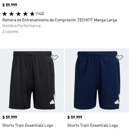
Precio
$ 59.999
(142)
Remera de Entrenamiento de Compresión TECHFIT Manga Larga
Hombre Performance
2 colores
Añadir a la lista de deseos
Añ
Precio
$ 59.999
Precio
$ 59.999
Shorts Train Essentials Logo
Shorts Train Essentials Logo