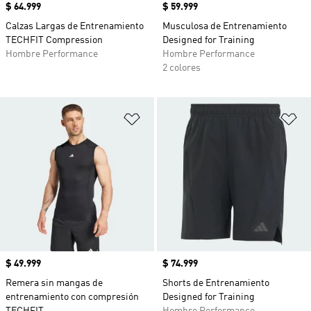
Precio
$ 64.999
Precio
$ 59.999
Calzas Largas de Entrenamiento
Musculosa de Entrenamiento
TECHFIT Compression
Designed for Training
Hombre Performance
Hombre Performance
2 colores
Añadir a la lista de deseos
Añ
Precio
$ 49.999
Precio
$ 74.999
Remera sin mangas de
Shorts de Entrenamiento
entrenamiento con compresión
Designed for Training