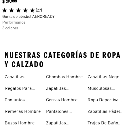
Precio
$ 39.999
(27)
Gorra de béisbol AEROREADY
Performance
3 colores
NUESTRAS CATEGORÍAS DE ROPA
Y CALZADO
Zapatillas
Chombas Hombre
Zapatillas Negras
Hombre
Hombre
Hombre
Regalos Para
Zapatillas
Musculosas
Hombres
Blancas Hombre
Hombre
Conjuntos
Gorras Hombre
Ropa Deportiva
Deportivos
Hombre
Remeras Hombre
Pantalones
Zapatillas Pádel
Hombre
Deportivos
Hombre
Buzos Hombre
Zapatillas
Trajes De Baño
Hombre