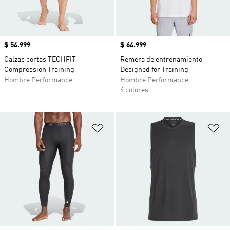
Precio
$ 54.999
Precio
$ 64.999
Calzas cortas TECHFIT
Remera de entrenamiento
Compression Training
Designed for Training
Hombre Performance
Hombre Performance
4 colores
Añadir a la lista de deseos
Añ