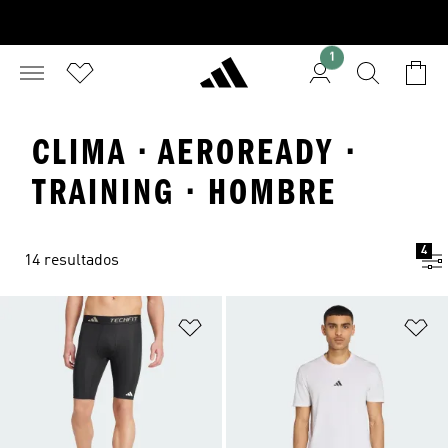
1
CLIMA · AEROREADY ·
TRAINING · HOMBRE
4
14 resultados
Añadir a la lista de deseos
Añ