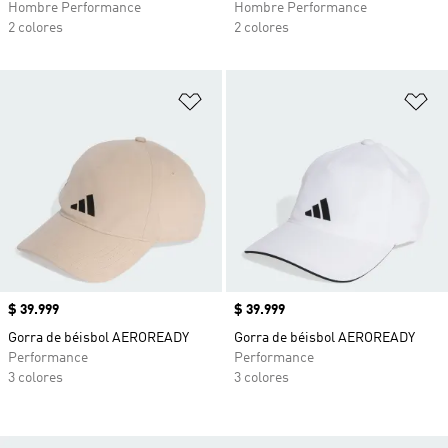
Hombre Performance
Hombre Performance
2 colores
2 colores
Añadir a la lista de deseos
Añ
Precio
$ 39.999
Precio
$ 39.999
Gorra de béisbol AEROREADY
Gorra de béisbol AEROREADY
Performance
Performance
3 colores
3 colores