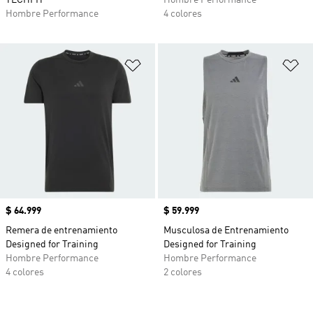
TECHFIT
Hombre Performance
Hombre Performance
4 colores
Añadir a la lista de deseos
Añ
Precio
$ 64.999
Precio
$ 59.999
Remera de entrenamiento
Musculosa de Entrenamiento
Designed for Training
Designed for Training
Hombre Performance
Hombre Performance
4 colores
2 colores