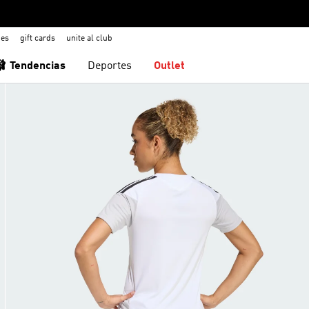
nes
gift cards
unite al club
🩰 Tendencias
Deportes
Outlet