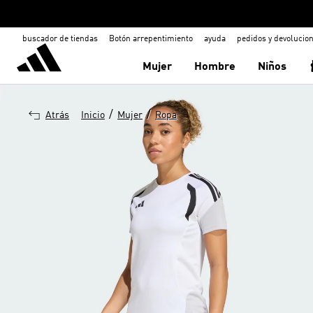
buscador de tiendas
Botón arrepentimiento
ayuda
pedidos y devolucio
Mujer
Hombre
Niños
/
/
Atrás
Inicio
Mujer
Ropa