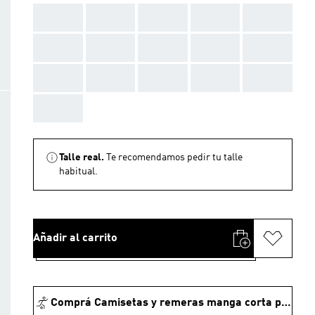
AAA
AAA
AAA
AAA
AAA
AAA
AAA
AAA
AAA
AAA
AAA
AAA
AAA
AAA
AAA
AAA
Talle real.
Te recomendamos pedir tu talle
habitual.
Añadir al carrito
Comprá Camisetas y remeras manga corta para fútbol