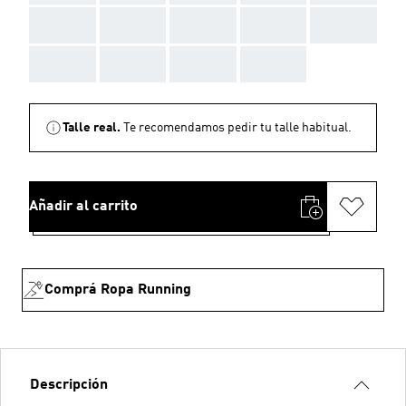
AAA
AAA
AAA
AAA
AAA
AAA
AAA
AAA
AAA
Talle real.
Te recomendamos pedir tu talle habitual.
Añadir al carrito
Comprá Ropa Running
Descripción