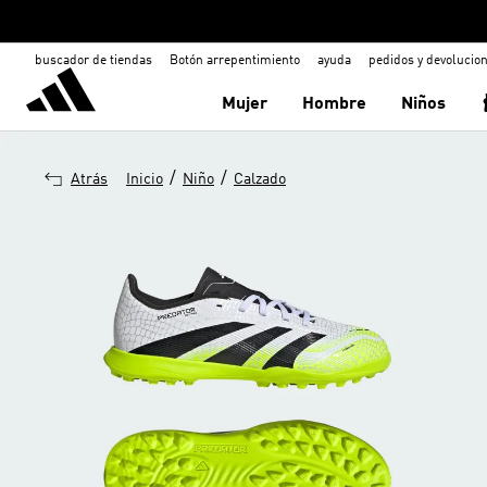
buscador de tiendas
Botón arrepentimiento
ayuda
pedidos y devolucio
Mujer
Hombre
Niños
/
/
Atrás
Inicio
Niño
Calzado