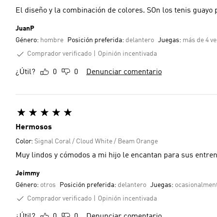
El diseño y la combinación de colores. SOn los tenis guayo 
JuanP
Género:
hombre
Posición preferida:
delantero
Juegas:
más de 4 ve
Comprador verificado
Opinión incentivada
¿Útil?
0
0
Denunciar comentario
Hermosos
Color:
Signal Coral / Cloud White / Beam Orange
Muy lindos y cómodos a mi hijo le encantan para sus entre
Jeimmy
Género:
otros
Posición preferida:
delantero
Juegas:
ocasionalmen
Comprador verificado
Opinión incentivada
¿Útil?
0
0
Denunciar comentario