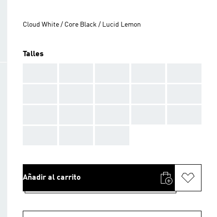
Cloud White / Core Black / Lucid Lemon
Talles
AAA
AAA
AAA
AAA
AAA
AAA
AAA
AAA
AAA
AAA
AAA
AAA
AAA
AAA
AAA
AAA
AAA
AAA
Añadir al carrito