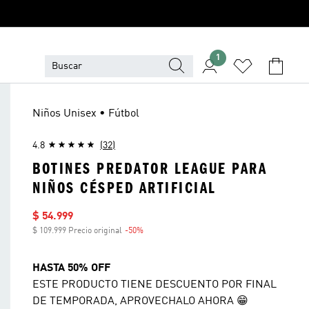
1
Niños Unisex • Fútbol
4.8
(32)
BOTINES PREDATOR LEAGUE PARA
NIÑOS CÉSPED ARTIFICIAL
Precio de venta
$ 54.999
$ 109.999 Precio original
-50%
Descuento
HASTA 50% OFF
ESTE PRODUCTO TIENE DESCUENTO POR FINAL
DE TEMPORADA, APROVECHALO AHORA 😁