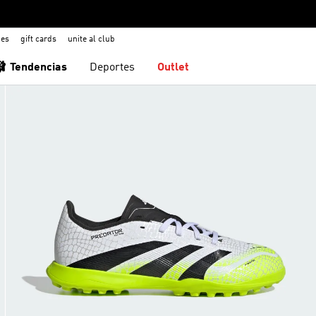
nes
gift cards
unite al club
🩰 Tendencias
Deportes
Outlet