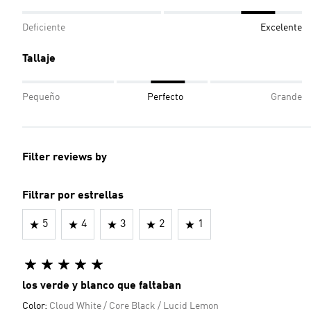
Deficiente
Excelente
Tallaje
Pequeño
Perfecto
Grande
Filter reviews by
Filtrar por estrellas
5
4
3
2
1
los verde y blanco que faltaban
Color:
Cloud White / Core Black / Lucid Lemon