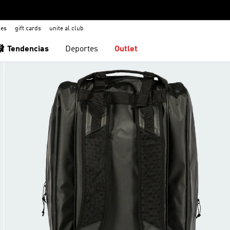
nes
gift cards
unite al club
🩰 Tendencias
Deportes
Outlet