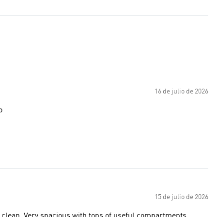
16 de julio de 2026
o
15 de julio de 2026
o clean. Very spacious with tons of useful compartments,