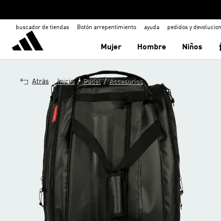
buscador de tiendas
Botón arrepentimiento
ayuda
pedidos y devolucio
Mujer
Hombre
Niños
/
/
Atrás
Inicio
Padel
Accesorios