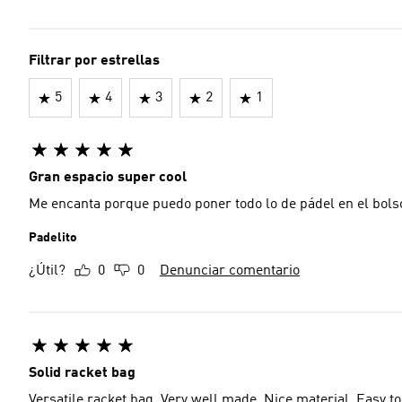
Filtrar por estrellas
5
4
3
2
1
Gran espacio super cool
Me encanta porque puedo poner todo lo de pádel en el bols
Padelito
¿Útil?
0
0
Denunciar comentario
Solid racket bag
Versatile racket bag. Very well made. Nice material. Easy t