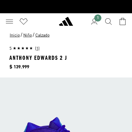
1
/
/
Inicio
Niño
Calzado
5
(1)
ANTHONY EDWARDS 2 J
Precio
$ 139.999