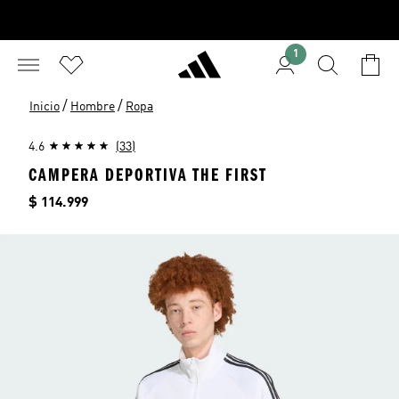
1
/
/
Inicio
Hombre
Ropa
4.6
(33)
CAMPERA DEPORTIVA THE FIRST
Precio
$ 114.999