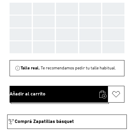
AAA
AAA
AAA
AAA
AAA
AAA
AAA
AAA
AAA
AAA
AAA
AAA
AAA
AAA
AAA
AAA
AAA
AAA
AAA
AAA
Talle real.
Te recomendamos pedir tu talle habitual.
Añadir al carrito
Comprá Zapatillas básquet