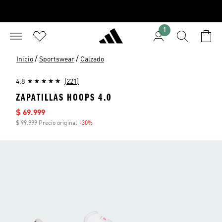
1
/
/
Inicio
Sportswear
Calzado
4.8
(221)
ZAPATILLAS HOOPS 4.0
Precio de venta
$ 69.999
$ 99.999 Precio original
-30%
Descuento