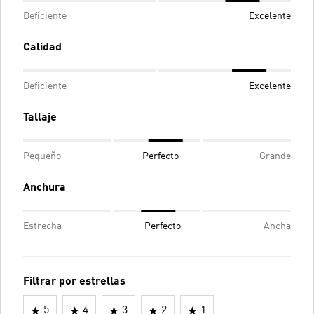
Deficiente
Excelente
Calidad
Deficiente
Excelente
Tallaje
Pequeño
Perfecto
Grande
Anchura
Estrecha
Perfecto
Ancha
Filtrar por estrellas
5
4
3
2
1