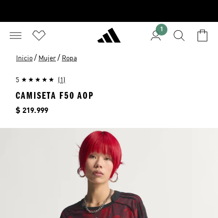
1
/
/
Inicio
Mujer
Ropa
5
(1)
CAMISETA F50 AOP
Precio
$ 219.999